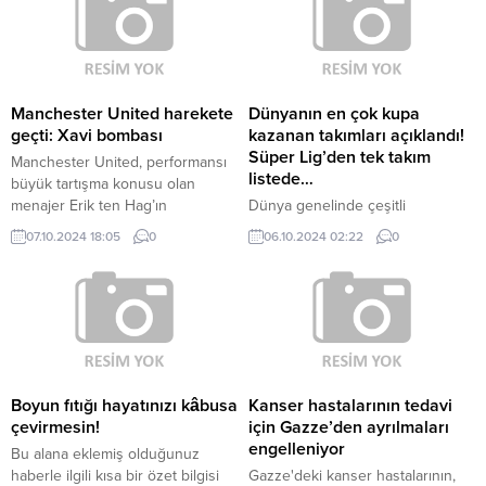
önemli isimlerle temas halinde.
Cimbom’un gündemine gelen son
isim ise Norwich City’de forma
giyen İspanyol sol kanat
oyuncusu Borja Sainz. SARA İLE
YAKINLAŞTILAR Sarı-kırmızılılarda
Manchester United harekete
Dünyanın en çok kupa
scout ekibinin genç yıldızın
geçti: Xavi bombası
kazanan takımları açıklandı!
transferini gündeme getirdiği ve
Süper Lig’den tek takım
Manchester United, performansı
teknik...
listede…
büyük tartışma konusu olan
menajer Erik ten Hag’ın
Dünya genelinde çeşitli
geleceğini görüşmek üzere acil
kulüplerin bulunduğu bu liste
07.10.2024 18:05
0
06.10.2024 02:22
0
kodlu toplantı kararı aldı. The
Transfermarkt tarafından
Athletic’te yer alan habere göre;
açıklandı. Süper Lig’den ilk 30’a
Manchester United icra komitesi
giren tek takım ise dikkat çekti.
üyeleri ile birlikte kulübün yeni
30 takımlık listede Türkiye’den
hissedarı Sir Jim Ratcliffe, Ten
sadece 1 takım girebildi. Süper
Hag’ın geleceğine dair toplantı
Lig’in diğer 2 dev takımı ise ilk
yapacak. Bu toplantıda, Ten
100 içerisine girdi. İşte o liste ve
Hag’ın muhtemelen görevine...
haberin detayları… 1: Rangers: 122
Boyun fıtığı hayatınızı kâbusa
Kanser hastalarının tedavi
kupa GÜNÜN...
çevirmesin!
için Gazze’den ayrılmaları
engelleniyor
Bu alana eklemiş olduğunuz
haberle ilgili kısa bir özet bilgisi
Gazze'deki kanser hastalarının,