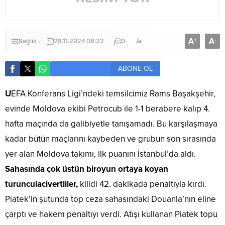
A
A
+
-
Sağlık
28.11.2024 08:22
0
ABONE OL
U
EFA Konferans Ligi’ndeki temsilcimiz Rams Başakşehir,
evinde Moldova ekibi Petrocub ile 1-1 berabere kalıp 4.
hafta maçında da galibiyetle tanışamadı. Bu karşılaşmaya
kadar bütün maçlarını kaybeden ve grubun son sırasında
yer alan Moldova takımı, ilk puanını İstanbul’da aldı.
Sahasında çok üstün bir
oyun ortaya koyan
turunculacivertliler,
kilidi 42. dakikada penaltıyla kırdı.
Piatek’in şutunda top ceza sahasındaki Douanla’nın eline
çarptı ve hakem penaltıyı verdi. Atışı kullanan Piatek topu