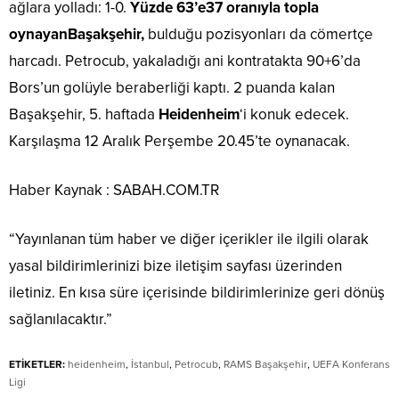
ağlara yolladı: 1-0.
Yüzde 63’e
37 oranıyla topla
oynayan
Başakşehir,
bulduğu pozisyonları da cömertçe
harcadı. Petrocub, yakaladığı ani kontratakta 90+6’da
Bors’un golüyle beraberliği kaptı. 2 puanda kalan
Başakşehir, 5. haftada
Heidenheim
‘i konuk edecek.
Karşılaşma 12 Aralık Perşembe 20.45’te oynanacak.
Haber Kaynak : SABAH.COM.TR
“Yayınlanan tüm haber ve diğer içerikler ile ilgili olarak
yasal bildirimlerinizi bize iletişim sayfası üzerinden
iletiniz. En kısa süre içerisinde bildirimlerinize geri dönüş
sağlanılacaktır.”
ETİKETLER:
heidenheim
,
İstanbul
,
Petrocub
,
RAMS Başakşehir
,
UEFA Konferans
Ligi