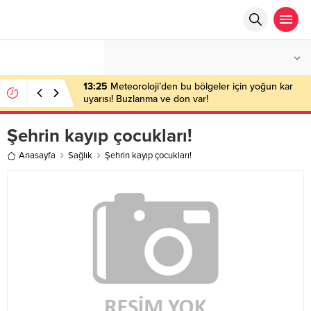
°C
ANKARA
PARÇALI BULUTLU
13:25
Meteoroloji’den bu bölgeler için yoğun kar
uyarısı! Buzlanma ve don var!
Şehrin kayıp çocukları!
Anasayfa
Sağlık
Şehrin kayıp çocukları!