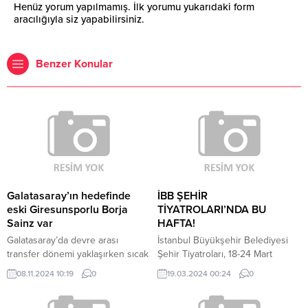
Henüz yorum yapılmamış. İlk yorumu yukarıdaki form
aracılığıyla siz yapabilirsiniz.
Benzer Konular
Galatasaray’ın hedefinde
İBB ŞEHİR
eski Giresunsporlu Borja
TİYATROLARI’NDA BU
Sainz var
HAFTA!
Galatasaray’da devre arası
İstanbul Büyükşehir Belediyesi
transfer dönemi yaklaşırken sıcak
Şehir Tiyatroları, 18-24 Mart
saatler yaşanmaya devam ediyor.
haftasında 16 oyunla seyirci
08.11.2024 10:19
0
19.03.2024 00:24
0
Sarı-kırmızılılar, devre arasında
karşısına çıkıyor.
kadrosunu güçlendirmek için