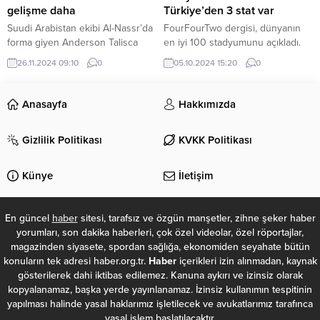
Gençlerbirliği, Konyaspor, Adana
karşılaşmanın...
gelişme daha
Türkiye’den 3 stat var
Demirspor ve Giresunspor
Suudi Arabistan ekibi Al-Nassr’da
FourFourTwo dergisi, dünyanın
kulüplerinde oynadı. Kaynak:...
forma giyen Anderson Talisca
en iyi 100 stadyumunu açıkladı.
hakkında yeni gelişmeler
Dünyanın dört bir yanından farklı
26.11.2024 09:10
0
05.10.2024 15:20
0
yaşanıyor. Yıldız futbolcu Al-
kulüplerin stadyumlarının yer
Gharrafa ile oynanacak maçın
aldığı listede Türkiye’den de 3
kadrosuna alınmadı. FRED VE
stadyuma yer verildi. İşte
Anasayfa
Hakkımızda
BECAO’YU DA TAKİBE ALMIŞTI
dünyanın en iyi 100 stadyumu
Anderson Talisca sosyal medya
listesi… İŞTE DÜNYANIN EN İYİ
Gizlilik Politikası
KVKK Politikası
hesabından Fenerbahçe’nin
STADYUMLARI 100. Kenilworth
Brezilyalı futbolcuları Fred ve
Road GÜNÜN EN ÖNEMLİ
Rodrigo Becao’yu takibe aldı.
MANŞETLERİ İÇİN TIKLAYIN 99.
Künye
İletişim
Talisca’nın bu hareketi sosyal
The Float 98. Etihad...
medyada Fenerbahçeli taraftarlar
arasında büyük yankı...
En güncel
haber
sitesi, tarafsız ve özgün manşetler, zihne şeker haber
yorumları, son dakika haberleri, çok özel videolar, özel röportajlar,
magazinden siyasete, spordan sağlığa, ekonomiden seyahate bütün
konuların tek adresi haber.org.tr.
Haber
içerikleri izin alınmadan, kaynak
gösterilerek dahi iktibas edilemez. Kanuna aykırı ve izinsiz olarak
kopyalanamaz, başka yerde yayınlanamaz. İzinsiz kullanımın tespitinin
yapılması halinde yasal haklarımız işletilecek ve avukatlarımız tarafınca
yasal işlem başlatılacaktır.