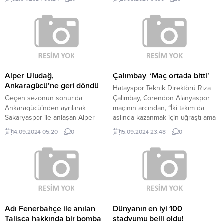
oyunla seyirci karşısına çıkıyor.
Ertuğrul Sahnesi’nde söyleşi
konuğu Mehmet Günsür oldu.
Alper Uludağ,
Çalımbay: ‘Maç ortada bitti’
Ankaragücü’ne geri döndü
Hatayspor Teknik Direktörü Rıza
Geçen sezonun sonunda
Çalımbay, Corendon Alanyaspor
Ankaragücü’nden ayrılarak
maçının ardından, “İki takım da
Sakaryaspor ile anlaşan Alper
aslında kazanmak için uğraştı ama
Uludağ, başkent ekibine geri
ortada biten bir maç oldu” dedi.
14.09.2024 05:20
0
15.09.2024 23:48
0
döndü. Kulüpten yapılan
Trendyol Süper Lig’in 5.
açıklamaya göre, 33 yaşındaki
haftasında Hatayspor,
futbolcuyla bir yıllık sözleşme
deplasmanda karşılaştığı
imzalandı. BİRÇOK TAKIMDA
Corendon Alanyaspor ile golsüz
OYNADI Belçika’da doğan,
eşitlikle berabere kaldı.
profesyonel kariyerine ise
Karşılaşmanın ardından
Almanya’da adım atan Alper,
düzenlenen basın toplantısında
Türkiye’de Kayserispor,
konuşan Hatayspor Teknik
Adı Fenerbahçe ile anılan
Dünyanın en iyi 100
Trabzonspor, Akhisarspor,
Direktörü Rıza Çalımbay,
Talisca hakkında bir bomba
stadyumu belli oldu!