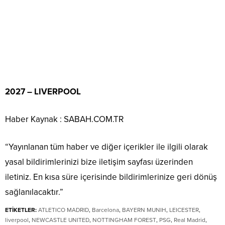
2027 – LIVERPOOL
Haber Kaynak : SABAH.COM.TR
“Yayınlanan tüm haber ve diğer içerikler ile ilgili olarak
yasal bildirimlerinizi bize iletişim sayfası üzerinden
iletiniz. En kısa süre içerisinde bildirimlerinize geri dönüş
sağlanılacaktır.”
ETİKETLER:
ATLETICO MADRID
,
Barcelona
,
BAYERN MUNIH
,
LEICESTER
,
liverpool
,
NEWCASTLE UNITED
,
NOTTINGHAM FOREST
,
PSG
,
Real Madrid
,