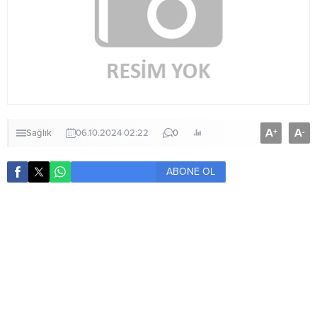
A
A
+
-
Sağlık
06.10.2024 02:22
0
ABONE OL