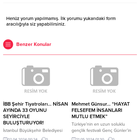
Henüz yorum yapılmamış. İlk yorumu yukarıdaki form
aracılığıyla siz yapabilirsiniz.
Benzer Konular
İBB Şehir Tiyatroları… NİSAN
Mehmet Günsur… “HAYAT
AYINDA 33 OYUNU
FELSEFEM İNSANLARI
SEYİRCİYLE
MUTLU ETMEK”
BULUŞTURUYOR!
Türkiye’nin en uzun soluklu
İstanbul Büyükşehir Belediyesi
gençlik festivali Genç Günler’in
Şehir Tiyatroları, Nisan ayında 33
38.’sinde, Harbiye Muhsin
02.04.2024 00:24
0
21.05.2024 01:30
0