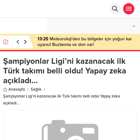
°C
ANKARA
AÇIK
13:25
Meteoroloji’den bu bölgeler için yoğun kar
uyarısı! Buzlanma ve don var!
Şampiyonlar Ligi’ni kazanacak ilk
Türk takımı belli oldu! Yapay zeka
açıkladı…
Anasayfa
Sağlık
Şampiyonlar Ligi’ni kazanacak ilk Türk takımı belli oldu! Yapay zeka
açıkladı…