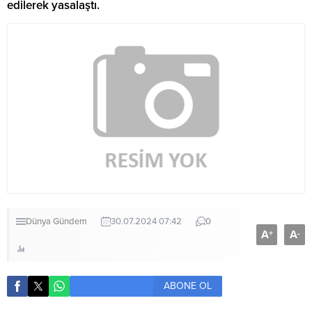
edilerek yasalaştı.
Dünya
Gündem
30.07.2024 07:42
0
A
A
+
-
ABONE OL