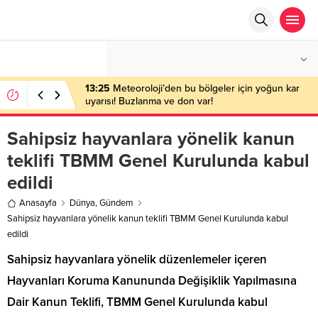
°C
ANKARA
AZ BULUTLU
13:25
Meteoroloji’den bu bölgeler için yoğun kar
uyarısı! Buzlanma ve don var!
Sahipsiz hayvanlara yönelik kanun
teklifi TBMM Genel Kurulunda kabul
edildi
Anasayfa
Dünya
,
Gündem
Sahipsiz hayvanlara yönelik kanun teklifi TBMM Genel Kurulunda kabul
edildi
Sahipsiz hayvanlara yönelik düzenlemeler içeren
Hayvanları Koruma Kanununda Değişiklik Yapılmasına
Dair Kanun Teklifi, TBMM Genel Kurulunda kabul