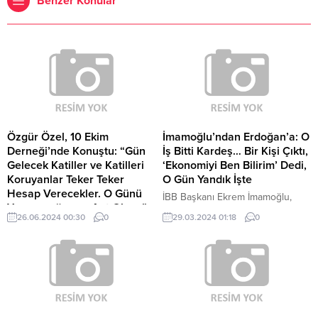
Benzer Konular
Özgür Özel, 10 Ekim
İmamoğlu’ndan Erdoğan’a: O
Derneği’nde Konuştu: “Gün
İş Bitti Kardeş… Bir Kişi Çıktı,
Gelecek Katiller ve Katilleri
‘Ekonomiyi Ben Bilirim’ Dedi,
Koruyanlar Teker Teker
O Gün Yandık İşte
Hesap Verecekler. O Günü
İBB Başkanı Ekrem İmamoğlu,
Yaşayacağımıza Ant Olsun”
önce Çatalca’nın köylerini ziyaret
26.06.2024 00:30
0
29.03.2024 01:18
0
CHP Genel Başkanı Özgür Özel,
etti, sonra Cumhuriyet
10 Ekim Barış Derneği dayanışma
Meydanı’nda halkla buluştu.
yemeğinde, Ankara Adliyesi'nde
Cumhuriyet rejiminde
yarın görülecek olan 10 Ekim
yöneticilerin vatandaşa had
Ankara Gar Katliamı Davası karar
bildiremeyeceğini vurgulayan
duruşmasını hatırlatarak, "Biz
İmamoğlu, "Cumhuriyette yönetici,
yarın, diğer partilerin kıymetli
vatandaşına bakarken haddini