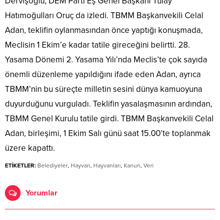
Dervişoğlu, DEM Parti Eş Genel Başkanı Tulay
Hatımoğulları Oruç da izledi. TBMM Başkanvekili Celal
Adan, teklifin oylanmasından önce yaptığı konuşmada,
Meclisin 1 Ekim’e kadar tatile gireceğini belirtti. 28.
Yasama Dönemi 2. Yasama Yılı’nda Meclis’te çok sayıda
önemli düzenleme yapıldığını ifade eden Adan, ayrıca
TBMM’nin bu süreçte milletin sesini dünya kamuoyuna
duyurduğunu vurguladı. Teklifin yasalaşmasının ardından,
TBMM Genel Kurulu tatile girdi. TBMM Başkanvekili Celal
Adan, birleşimi, 1 Ekim Salı günü saat 15.00’te toplanmak
üzere kapattı.
ETİKETLER:
Belediyeler
,
Hayvan
,
Hayvanları
,
Kanun
,
Veri
Yorumlar