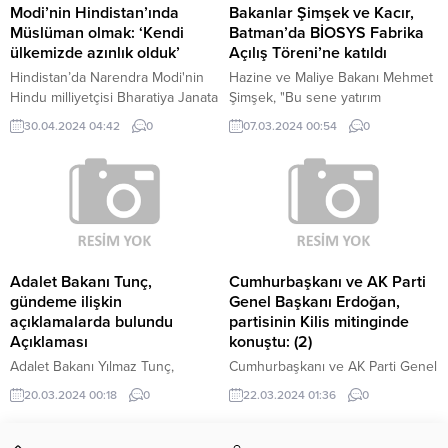
milletvekilleriyle birlikte kuvvetli
bilecek haddini. Öyle oy
Modi’nin Hindistan’ında
Bakanlar Şimşek ve Kacır,
bir heyetle orada olacağız. Karar
verenmiş, oy vermeyenmiş… Yok,
Müslüman olmak: ‘Kendi
Batman’da BİOSYS Fabrika
cezasızlığı özendiren bir yere
o devir bitti. Öyle mülk sahibi
ülkemizde azınlık olduk’
Açılış Töreni’ne katıldı
yeltenirlerse tam karşılarında
falan yok. Mülk sahibi, 86 milyon
Hindistan’da Narendra Modi'nin
Hazine ve Maliye Bakanı Mehmet
duracağız. Ya da daha önceki...
yurttaş. Onun için,...
Hindu milliyetçisi Bharatiya Janata
Şimşek, "Bu sene yatırım
Partisi (BJP) 2014 yılından beri
teşviklerine 530 milyar lira destek
30.04.2024 04:42
0
07.03.2024 00:54
0
iktidarda.
vereceğiz.
Adalet Bakanı Tunç,
Cumhurbaşkanı ve AK Parti
gündeme ilişkin
Genel Başkanı Erdoğan,
açıklamalarda bulundu
partisinin Kilis mitinginde
Açıklaması
konuştu: (2)
Adalet Bakanı Yılmaz Tunç,
Cumhurbaşkanı ve AK Parti Genel
Trabzonspor-Fenerbahçe maçı
Başkanı Recep Tayyip Erdoğan,
20.03.2024 00:18
0
22.03.2024 01:36
0
sonrasındaki olayları
"Doğan görünümlü şahin misali,
değerlendirirken, "Meşru
dışı farklı içi farklı bir muhalefet
savunmanın da ötesine geçip
anlayışı ile karşı karşıyayız." dedi.