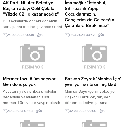
AK Parti Nilüfer Belediye
İmamoğlu: “İstanbul,
Başkan adayı Celil Çolak:
Sihirbazlık Yapıp
“Yüzde 62 ile kazanacağız”
Çocuklarımızın,
Gençlerimizin Geleceğini
Bu seçimlerde önceki dönemin
Çalanlara Bırakılmaz”
sonuçlarını tersine çevireceklerini
belirten AK Parti Nilüfer Belediye
Sancaktepe ve Çekmeköy’de
24.02.2024 00:30
0
17.03.2024 00:42
0
Başkan adayı Celil Çolak, yüzde
CHP adaylarıyla birlikte ilçe turu
62'i Nilüfer'i hak ettiği
yapan İBB Başkanı Ekrem
belediyeciliğe kazandıracaklarını
İmamoğlu, halk buluşmasında
söyledi.
konuşt "Bu şehir, rantçılara
bırakılamaz” diyen İmamoğlu, “Bu
şehir, öyle, ‘İstanbul benim
sevdamdır’ deyip sihirbazlık
yapıp, çocuklarımızın,
Mermer tozu ölüm saçıyor!
Başkan Zeyrek ‘Manisa İçin’
gençlerimizin geleceğini çalanlara
Geri dönüşü yok
yeni yol haritasını açıkladı
bırakılamaz, bırakmayacağız" dedi.
Avusturalya’da silikozis vakaları
Manisa Büyükşehir Belediye
nedeniyle yasaklanan suni
Başkanı Ferdi Zeyrek, yeni
mermer Türkiye’de yaygın olarak
dönem belediye çalışma
kullanılıyor. Milliyet, akciğerleri
manifestosu ile 'Manisa İçin'
25.12.2023 07:48
0
02.08.2024 00:00
0
bitiren bu mermerin etkisini
kampanyasının tanıtımını
uzmanlarına sordu…
gerçekleştirdi.