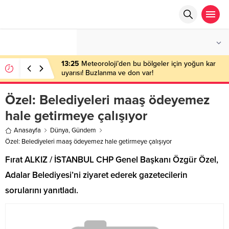
°C
ANKARA
ÇOK BULUTLU
13:25
Meteoroloji’den bu bölgeler için yoğun kar
uyarısı! Buzlanma ve don var!
Özel: Belediyeleri maaş ödeyemez
hale getirmeye çalışıyor
Anasayfa
Dünya
,
Gündem
Özel: Belediyeleri maaş ödeyemez hale getirmeye çalışıyor
Fırat ALKIZ / İSTANBUL CHP Genel Başkanı Özgür Özel,
Adalar Belediyesi’ni ziyaret ederek gazetecilerin
sorularını yanıtladı.