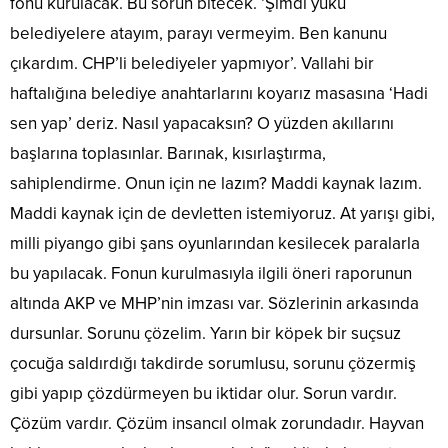
fonu kurulacak. Bu sorun bitecek. ‘Şimdi yükü
belediyelere atayım, parayı vermeyim. Ben kanunu
çıkardım. CHP’li belediyeler yapmıyor’. Vallahi bir
haftalığına belediye anahtarlarını koyarız masasına ‘Hadi
sen yap’ deriz. Nasıl yapacaksın? O yüzden akıllarını
başlarına toplasınlar. Barınak, kısırlaştırma,
sahiplendirme. Onun için ne lazım? Maddi kaynak lazım.
Maddi kaynak için de devletten istemiyoruz. At yarışı gibi,
milli piyango gibi şans oyunlarından kesilecek paralarla
bu yapılacak. Fonun kurulmasıyla ilgili öneri raporunun
altında AKP ve MHP’nin imzası var. Sözlerinin arkasında
dursunlar. Sorunu çözelim. Yarın bir köpek bir suçsuz
çocuğa saldırdığı takdirde sorumlusu, sorunu çözermiş
gibi yapıp çözdürmeyen bu iktidar olur. Sorun vardır.
Çözüm vardır. Çözüm insancıl olmak zorundadır. Hayvan