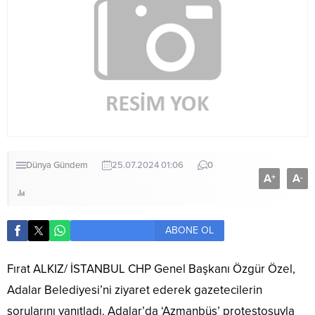
Dünya
Gündem
25.07.2024 01:06
0
A
A
+
-
ABONE OL
Fırat ALKIZ/ İSTANBUL CHP Genel Başkanı Özgür Özel,
Adalar Belediyesi’ni ziyaret ederek gazetecilerin
sorularını yanıtladı. Adalar’da ‘Azmanbüs’ protestosuyla