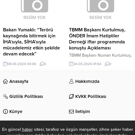
Bakan Yumaklı: “Terörü
TBMM Başkanı Kurtulmuş,
kaynağında bitirmek için
ÖNDER İmam Hatipliler
İHA’sıyla, SİHA’sıyla
Derneği iftar programında
mücadelemiz etkin şekilde
konuştu Açıklaması
devam edecek”
TBMM Başkanı Numan Kurtulmuş,
Tarım ve Orman Bakanı İbrahim
"Son dönemde terör örgütlerini,
08.03.2024 03:00
0
24.03.2024 01:54
0
Yumaklı, "Terörü kaynağında
kendi vekilleri olarak kullananlar
bitirmek için milli güvenliğimizi
yani terör örgütleri üzerinden
sağlamak için İHA'sıyla, SİHA'sıyla
vekalet savaşlarını sürdüren
Anasayfa
Hakkımızda
mücadelemiz etkin bir şekilde
güçler artık bir safha daha
devam edecek" dedi.
yukarıya çıktılar.
Gizlilik Politikası
KVKK Politikası
Künye
İletişim
En güncel
haber
sitesi, tarafsız ve özgün manşetler, zihne şeker haber