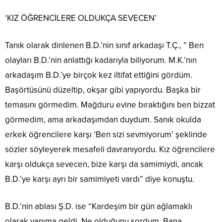
‘KIZ ÖĞRENCİLERE OLDUKÇA SEVECEN’
Tanık olarak dinlenen B.D.’nin sınıf arkadaşı T.Ç., ” Ben
olayları B.D.’nin anlattığı kadarıyla biliyorum. M.K.’nın
arkadaşım B.D.’ye birçok kez iltifat ettiğini gördüm.
Başörtüsünü düzeltip, okşar gibi yapıyordu. Başka bir
temasını görmedim. Mağduru evine bıraktığını ben bizzat
görmedim, ama arkadaşımdan duydum. Sanık okulda
erkek öğrencilere karşı ‘Ben sizi sevmiyorum’ şeklinde
sözler söyleyerek mesafeli davranıyordu. Kız öğrencilere
karşı oldukça sevecen, bize karşı da samimiydi, ancak
B.D.’ye karşı ayrı bir samimiyeti vardı” diye konuştu.
B.D.’nin ablası Ş.D. ise “Kardeşim bir gün ağlamaklı
olarak yanıma geldi. Ne olduğunu sordum. Bana