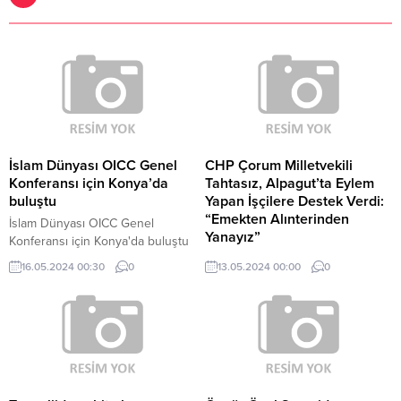
İslam Dünyası OICC Genel
CHP Çorum Milletvekili
Konferansı için Konya’da
Tahtasız, Alpagut’ta Eylem
buluştu
Yapan İşçilere Destek Verdi:
“Emekten Alınterinden
İslam Dünyası OICC Genel
Yanayız”
Konferansı için Konya'da buluştu
Konya Büyükşehir Belediye
Çorum’un Dodurga ilçesinde
16.05.2024 00:30
0
13.05.2024 00:00
0
Başkanı Altay: "İsrail'in Gazze'deki
bulunan Alpagut Linyit Kömür
zulmünü unutmayacağız,
işletmelerinde çalışan 88 işçi,
unutturmayacağız.
madende toprak kayması olduğu
iddiasıyla işletme yönetimi
tarafından 6 ay ücretsiz izne
çıkarıldı. Maden ocağına giderek
işçilerin eylemine destek veren