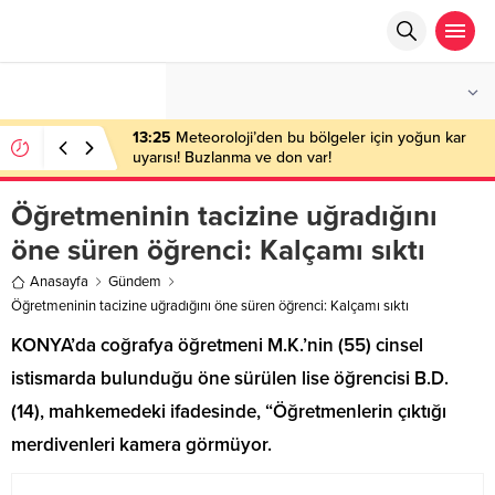
°C
ANKARA
PARÇALI BULUTLU
13:25
Meteoroloji’den bu bölgeler için yoğun kar
uyarısı! Buzlanma ve don var!
Öğretmeninin tacizine uğradığını
öne süren öğrenci: Kalçamı sıktı
Anasayfa
Gündem
Öğretmeninin tacizine uğradığını öne süren öğrenci: Kalçamı sıktı
KONYA’da coğrafya öğretmeni M.K.’nin (55) cinsel
istismarda bulunduğu öne sürülen lise öğrencisi B.D.
(14), mahkemedeki ifadesinde, “Öğretmenlerin çıktığı
merdivenleri kamera görmüyor.