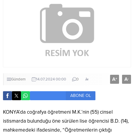
A
A
+
-
Gündem
14.07.2024 00:00
0
ABONE OL
KONYA’da coğrafya öğretmeni M.K.’nin (55) cinsel
istismarda bulunduğu öne sürülen lise öğrencisi B.D. (14),
mahkemedeki ifadesinde, “Öğretmenlerin çıktığı