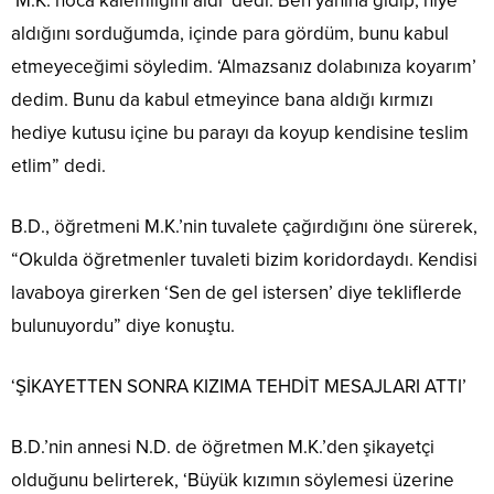
‘M.K. hoca kalemliğini aldı’ dedi. Ben yanına gidip, niye
aldığını sorduğumda, içinde para gördüm, bunu kabul
etmeyeceğimi söyledim. ‘Almazsanız dolabınıza koyarım’
dedim. Bunu da kabul etmeyince bana aldığı kırmızı
hediye kutusu içine bu parayı da koyup kendisine teslim
etlim” dedi.
B.D., öğretmeni M.K.’nin tuvalete çağırdığını öne sürerek,
“Okulda öğretmenler tuvaleti bizim koridordaydı. Kendisi
lavaboya girerken ‘Sen de gel istersen’ diye tekliflerde
bulunuyordu” diye konuştu.
‘ŞİKAYETTEN SONRA KIZIMA TEHDİT MESAJLARI ATTI’
B.D.’nin annesi N.D. de öğretmen M.K.’den şikayetçi
olduğunu belirterek, ‘Büyük kızımın söylemesi üzerine