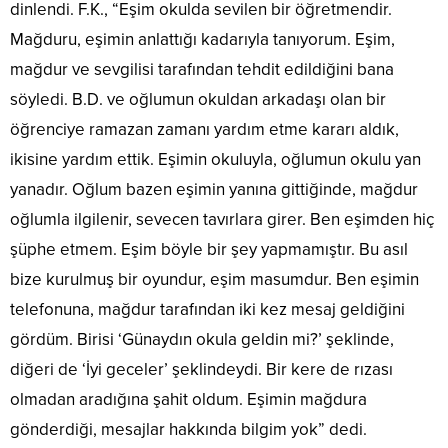
dinlendi. F.K., “Eşim okulda sevilen bir öğretmendir.
Mağduru, eşimin anlattığı kadarıyla tanıyorum. Eşim,
mağdur ve sevgilisi tarafından tehdit edildiğini bana
söyledi. B.D. ve oğlumun okuldan arkadaşı olan bir
öğrenciye ramazan zamanı yardım etme kararı aldık,
ikisine yardım ettik. Eşimin okuluyla, oğlumun okulu yan
yanadır. Oğlum bazen eşimin yanına gittiğinde, mağdur
oğlumla ilgilenir, sevecen tavırlara girer. Ben eşimden hiç
şüphe etmem. Eşim böyle bir şey yapmamıştır. Bu asıl
bize kurulmuş bir oyundur, eşim masumdur. Ben eşimin
telefonuna, mağdur tarafından iki kez mesaj geldiğini
gördüm. Birisi ‘Günaydın okula geldin mi?’ şeklinde,
diğeri de ‘İyi geceler’ şeklindeydi. Bir kere de rızası
olmadan aradığına şahit oldum. Eşimin mağdura
gönderdiği, mesajlar hakkında bilgim yok” dedi.