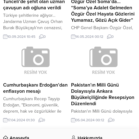
CHP Çorum Milletvekili "Emekten
Tunceli’de şehit olan uzman
Özgür Özel Soma’da…
alın terinden yanayız. Yani işçinin
çavuşun adı oğluna verildi
“Soma’ya Adalet Gelmeden
çalışmasına elverişli değilse 88
Özgür Özel Hayata Gözlerini
Türkiye şehitlerine ağlıyor…
kişi çalışamıyor da niye 50 kişi
Yumamaz, Gözü Açık Gider”
Jandarma Uzman Çavuş Orhan
çalışıyor" dedi.
Burak Büyükçaylı’nın cenazesi,
CHP Genel Başkanı Özgür Özel,
Elazığ’da düzenlenen törenin
Soma maden faciasının 10’uncu
10.09.2024 10:45
0
14.05.2024 00:12
0
ardından saat 14.30’da askeri
yıl dönümü dolayısıyla geldiği
uçakla Süleyman Demirel
Soma’da, ilk olarak belediyeyi
Havalimanı’na getirildi. CENAZE
ziyaret etti. Özel, burada “Soma
TÖRENİ DÜZENLENDİ Isparta
davası yeniden görülmelidir.
Şehir Hastanesi morguna konulan
Soma davası yeniden
şehidin Türk bayrağına sarılı
görülmüyorsa, adalete yapılan bu
tabutu daha sonra helallik
anayasa dışı mücadele
alınması için önce babasının
görülmüyorsa Türkiye’de
Cumhurbaşkanı Erdoğan’dan
Pakistan’ın Milli Günü
evine, ardından da annesinin
normalleşme olmaz. Soma’daki
enflasyon mesajı
Dolayısıyla Ankara
yaşadığı eve götürüldü. Şehit...
kanı yerde bırakırsam benim de
Büyükelçiliğinde Resepsiyon
Cumhurbaşkanı Recep Tayyip
gözüm arkada gidecek. Soma’ya
Düzenlendi
Erdoğan, "Ekonomi, güvenlik,
adalet...
deprem, hak ve özgürlükler ile
Pakistan'ın Milli Günü dolayısıyla
terörle mücadele başta olmak
Ankara Büyükelçiliğinde
17.04.2024 01:30
0
05.04.2024 00:12
0
üzere acil sorunlarımıza
resepsiyon düzenlendi.
odaklanmış bulunuyoruz" dedi.
Anasayfa
Hakkımızda