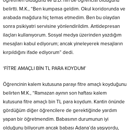
öğretmen olduğunu ve B.D.’nin de öğrencisi olduğunu
belirtti. M.K., “Ben kumpasa geldim. Okul koridorunda ve
arabada mağdura hiç temas etmedim. Ben bu olaydan
sonra psikiyatri servisine yönlendirildim. Antidepresan
ilaçları kullanıyorum. Sosyal medya üzerinden yazdığım
mesajları kabul ediyorum; ancak yineleyerek mesajların
kırpıldığını ifade ediyorum” dedi.
‘FİTRE AMAÇLI BİN TL PARA KOYDUM’
Öğrencinin kalem kutusuna parayı fitre amaçlı koyduğunu
belirten M.K., “Ramazan ayının son haftası kalem
kutusuna fitre amaçlı bin TL para koydum. Kantin önünde
gördüğüm diğer öğrencilere de gerektiğinde yardım
yapan bir öğretmendim. Babasının durumunun iyi
olduğunu biliyorum ancak babası Adana’da yaşıyordu,