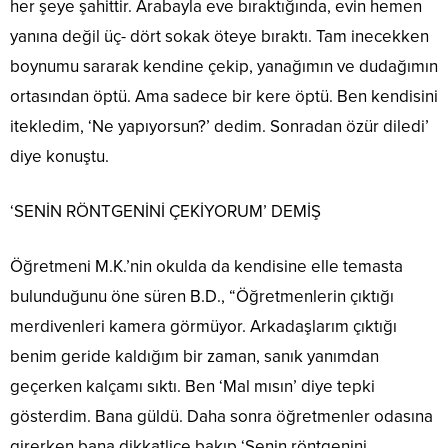
her şeye şahittir. Arabayla eve bıraktığında, evin hemen
yanına değil üç- dört sokak öteye bıraktı. Tam inecekken
boynumu sararak kendine çekip, yanağımın ve dudağımın
ortasından öptü. Ama sadece bir kere öptü. Ben kendisini
itekledim, ‘Ne yapıyorsun?’ dedim. Sonradan özür diledi’
diye konuştu.
‘SENİN RÖNTGENİNİ ÇEKİYORUM’ DEMİŞ
Öğretmeni M.K.’nin okulda da kendisine elle temasta
bulunduğunu öne süren B.D., “Öğretmenlerin çıktığı
merdivenleri kamera görmüyor. Arkadaşlarım çıktığı
benim geride kaldığım bir zaman, sanık yanımdan
geçerken kalçamı sıktı. Ben ‘Mal mısın’ diye tepki
gösterdim. Bana güldü. Daha sonra öğretmenler odasına
girerken bana dikkatlice bakıp ‘Senin röntgenini