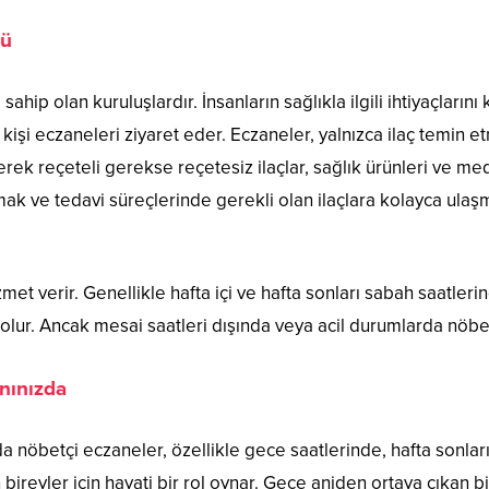
lü
ahip olan kuruluşlardır. İnsanların sağlıkla ilgili ihtiyaçların
 kişi eczaneleri ziyaret eder. Eczaneler, yalnızca ilaç temin
 Gerek reçeteli gerekse reçetesiz ilaçlar, sağlık ürünleri ve m
orumak ve tedavi süreçlerinde gerekli olan ilaçlara kolayca u
izmet verir. Genellikle hafta içi ve hafta sonları sabah saatl
 olur. Ancak mesai saatleri dışında veya acil durumlarda nöbe
nınızda
a da nöbetçi eczaneler, özellikle gece saatlerinde, hafta sonl
n bireyler için hayati bir rol oynar. Gece aniden ortaya çıkan b