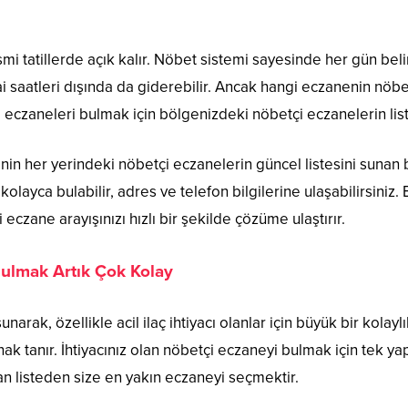
mi tatillerde açık kalır. Nöbet sistemi sayesinde her gün beli
sai saatleri dışında da giderebilir. Ancak hangi eczanenin nö
çi eczaneleri bulmak için bölgenizdeki nöbetçi eczanelerin li
’nin her yerindeki nöbetçi eczanelerin güncel listesini sunan 
ayca bulabilir, adres ve telefon bilgilerine ulaşabilirsiniz. 
 eczane arayışınızı hızlı bir şekilde çözüme ulaştırır.
Bulmak Artık Çok Kolay
 sunarak, özellikle acil ilaç ihtiyacı olanlar için büyük bir kolay
 tanır. İhtiyacınız olan nöbetçi eczaneyi bulmak için tek y
n listeden size en yakın eczaneyi seçmektir.