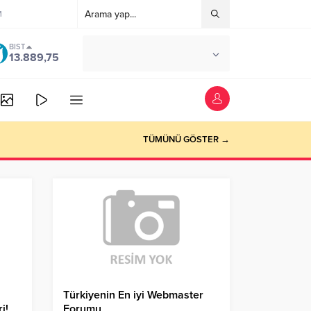
M
BIST
°C
ANKARA
13.889,75
AZ BULUTLU
TÜMÜNÜ GÖSTER →
Türkiyenin En iyi Webmaster
i!
Forumu