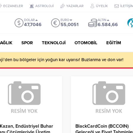
ECZANELER
ASTROLOJİ
YAZARLAR
ÜYELİK
İLETİŞİ
DOLAR
EURO
ALTIN
47,7046
55,0051
6.584,66
AĞLIK
SPOR
TEKNOLOJİ
OTOMOBİL
EĞİTİM
i’den bu bölgeler için yoğun kar uyarısı! Buzlanma ve don var!
 Kazan, Endüstriyel Buhar
BlackCardCoin (BCCOIN)
nı Çözümleriyle Üretim
Geleceği ve Fiyat Tahminler