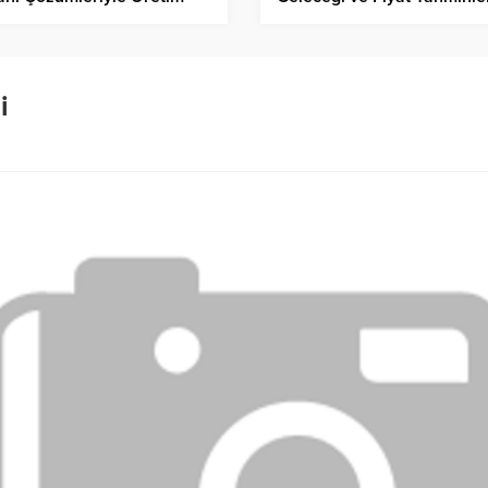
slerine Verimli Sistemler
uyor
i