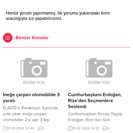
Henüz yorum yapılmamış. İlk yorumu yukarıdaki form
aracılığıyla siz yapabilirsiniz.
Benzer Konular
İneğe çarpan otomobilde 3
Cumhurbaşkanı Erdoğan,
yaralı
Rize’den Seçmenlere
Seslendi
ELAZIĞ’ın Karakoçan ilçesinde
yola çıkan ineğe çarpan
Cumhurbaşkanı Recep Tayyip
otomobilde 2’si ağır 3 kişi
Erdoğan, Rize'den tüm
yaralandı, inek ise öldü. Kaza,
Türkiye'deki seçmenlere
20.10.2024 22:46
0
18.02.2024 03:12
0
akşam saatlerinde Karakoçan
seslenerek, siyaset yapanlara bu