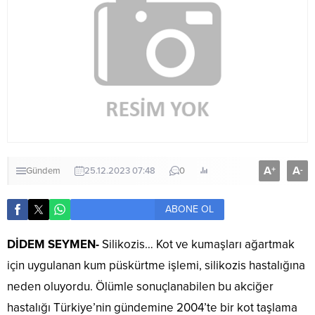
A
A
+
-
Gündem
25.12.2023 07:48
0
ABONE OL
DİDEM SEYMEN-
Silikozis… Kot ve kumaşları ağartmak
için uygulanan kum püskürtme işlemi, silikozis hastalığına
neden oluyordu. Ölümle sonuçlanabilen bu akciğer
hastalığı Türkiye’nin gündemine 2004’te bir kot taşlama