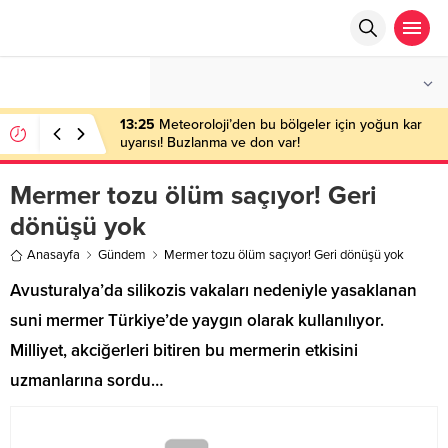
°C
ANKARA
PARÇALI BULUTLU
13:25
Meteoroloji’den bu bölgeler için yoğun kar
uyarısı! Buzlanma ve don var!
Mermer tozu ölüm saçıyor! Geri
dönüşü yok
Anasayfa
Gündem
Mermer tozu ölüm saçıyor! Geri dönüşü yok
Avusturalya’da silikozis vakaları nedeniyle yasaklanan
suni mermer Türkiye’de yaygın olarak kullanılıyor.
Milliyet, akciğerleri bitiren bu mermerin etkisini
uzmanlarına sordu…