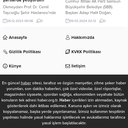
Cumhur İttifakı AK Parti Samsun
Dikmen’in yaptığı, kadın
Okmeydanı Prof. Dr. Cemil
Büyükşehir Belediye (SBB)
girişimcilerin hikayelerini...
Taşcıoğlu Şehir Hastanesi’nde
Başkan Adayı Halit Doğan,
görevli asistan doktorun darp
düzenlediği lansman ile
26.12.2023 00:06
0
09.03.2024 02:12
0
edilmesi, meslektaşları tarafından
projelerini tanıttı.
protesto edildi.
Anasayfa
Hakkımızda
Gizlilik Politikası
KVKK Politikası
Künye
İletişim
En güncel
haber
sitesi, tarafsız ve özgün manşetler, zihne şeker haber
yorumları, son dakika haberleri, çok özel videolar, özel röportajlar,
magazinden siyasete, spordan sağlığa, ekonomiden seyahate bütün
konuların tek adresi haber.org.tr.
Haber
içerikleri izin alınmadan, kaynak
gösterilerek dahi iktibas edilemez. Kanuna aykırı ve izinsiz olarak
kopyalanamaz, başka yerde yayınlanamaz. İzinsiz kullanımın tespitinin
yapılması halinde yasal haklarımız işletilecek ve avukatlarımız tarafınca
yasal işlem başlatılacaktır.