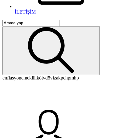
İLETİŞİM
enflasyon
emeklilik
ötv
döviz
akp
chp
mhp