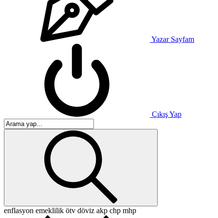
Yazar Sayfam
Çıkış Yap
enflasyon
emeklilik
ötv
döviz
akp
chp
mhp