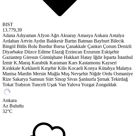
BIST
13.779,39
Adana
Adıyaman
Afyon
Ağrı
Aksaray
Amasya
Ankara
Antalya
Ardahan
Artvin
Aydın
Balıkesir
Bartın
Batman
Bayburt
Bilecik
Bingöl
Bitlis
Bolu
Burdur
Bursa
Çanakkale
Çankırı
Çorum
Denizli
Diyarbakır
Düzce
Edirne
Elazığ
Erzincan
Erzurum
Eskişehir
Gaziantep
Giresun
Gümüşhane
Hakkari
Hatay
Iğdır
Isparta
İstanbul
İzmir
K.Maraş
Karabük
Karaman
Kars
Kastamonu
Kayseri
Kırıkkale
Kırklareli
Kırşehir
Kilis
Kocaeli
Konya
Kütahya
Malatya
Manisa
Mardin
Mersin
Muğla
Muş
Nevşehir
Niğde
Ordu
Osmaniye
Rize
Sakarya
Samsun
Siirt
Sinop
Sivas
Şanlıurfa
Şırnak
Tekirdağ
Tokat
Trabzon
Tunceli
Uşak
Van
Yalova
Yozgat
Zonguldak
Ankara
Az Bulutlu
32
°C