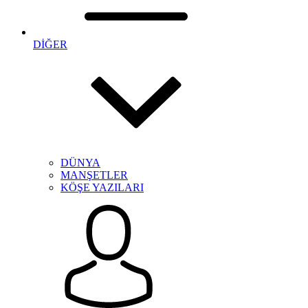
DİĞER
DÜNYA
MANŞETLER
KÖŞE YAZILARI