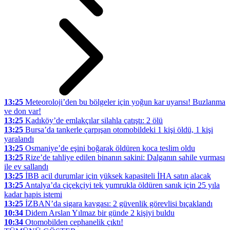
13:25
Meteoroloji’den bu bölgeler için yoğun kar uyarısı! Buzlanma
ve don var!
13:25
Kadıköy’de emlakçılar silahla çatıştı: 2 ölü
13:25
Bursa’da tankerle çarpışan otomobildeki 1 kişi öldü, 1 kişi
yaralandı
13:25
Osmaniye’de eşini boğarak öldüren koca teslim oldu
13:25
Rize’de tahliye edilen binanın sakini: Dalganın sahile vurması
ile ev sallandı
13:25
İBB acil durumlar için yüksek kapasiteli İHA satın alacak
13:25
Antalya’da çiçekçiyi tek yumrukla öldüren sanık için 25 yıla
kadar hapis istemi
13:25
İZBAN’da sigara kavgası: 2 güvenlik görevlisi bıçaklandı
10:34
Didem Arslan Yılmaz bir günde 2 kişiyi buldu
10:34
Otomobilden cephanelik çıktı!