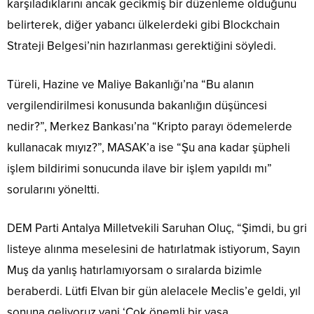
karşıladıklarını ancak gecikmiş bir düzenleme olduğunu
belirterek, diğer yabancı ülkelerdeki gibi Blockchain
Strateji Belgesi’nin hazırlanması gerektiğini söyledi.
Türeli, Hazine ve Maliye Bakanlığı’na “Bu alanın
vergilendirilmesi konusunda bakanlığın düşüncesi
nedir?”, Merkez Bankası’na “Kripto parayı ödemelerde
kullanacak mıyız?”, MASAK’a ise “Şu ana kadar şüpheli
işlem bildirimi sonucunda ilave bir işlem yapıldı mı”
sorularını yöneltti.
DEM Parti Antalya Milletvekili Saruhan Oluç, “Şimdi, bu gri
listeye alınma meselesini de hatırlatmak istiyorum, Sayın
Muş da yanlış hatırlamıyorsam o sıralarda bizimle
beraberdi. Lütfi Elvan bir gün alelacele Meclis’e geldi, yıl
sonuna geliyoruz yani ‘Çok önemli bir yasa