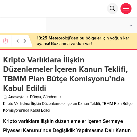
°C
ANKARA
AZ BULUTLU
13:25
Meteoroloji’den bu bölgeler için yoğun kar
uyarısı! Buzlanma ve don var!
Kripto Varlıklara İlişkin
Düzenlemeler İçeren Kanun Teklifi,
TBMM Plan Bütçe Komisyonu’nda
Kabul Edildi
Anasayfa
Dünya
,
Gündem
Kripto Varlıklara İlişkin Düzenlemeler İçeren Kanun Teklifi, TBMM Plan Bütçe
Komisyonu’nda Kabul Edildi
Kripto varlıklara ilişkin düzenlemeler içeren Sermaye
Piyasası Kanunu’nda Değişiklik Yapılmasına Dair Kanun