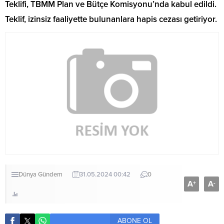
Teklifi, TBMM Plan ve Bütçe Komisyonu’nda kabul edildi.
Teklif, izinsiz faaliyette bulunanlara hapis cezası getiriyor.
Dünya
Gündem
31.05.2024 00:42
0
A
A
+
-
ABONE OL