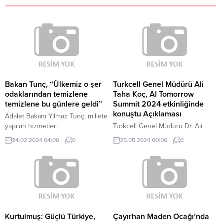
Bakan Tunç, “Ülkemiz o şer
Turkcell Genel Müdürü Ali
odaklarından temizlene
Taha Koç, AI Tomorrow
temizlene bu günlere geldi”
Summit 2024 etkinliğinde
konuştu Açıklaması
Adalet Bakanı Yılmaz Tunç, millete
yapılan hizmetleri
Turkcell Genel Müdürü Dr. Ali
hazmedemeyenlerin Türkiye'nin
Taha Koç, iş dünyasındakiler ile
24.02.2024 04:06
0
25.05.2024 00:06
0
dünyada lider konuma
girişimcilerin mutlaka yapay
yükselmesini istemeyen şer
zekayı bilmesi gerektiğini
odaklarıyla mücadele etmeye ve
belirterek, "Yapay zekayı
onlara fırsat vermemeye devam
kullananlar, kullanmayanların
edeceklerini söyledi.
yerini alacak.
Kurtulmuş: Güçlü Türkiye,
Çayırhan Maden Ocağı’nda