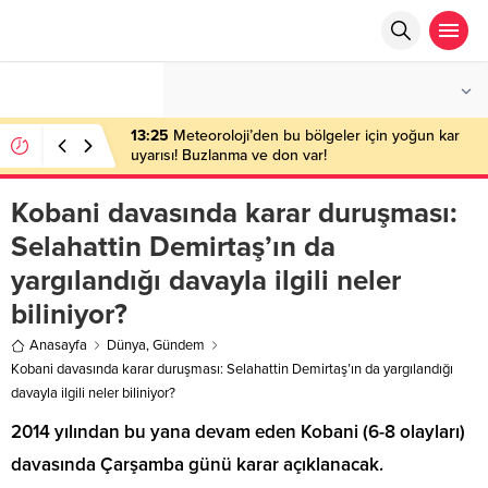
°C
ANKARA
PARÇALI BULUTLU
13:25
Meteoroloji’den bu bölgeler için yoğun kar
uyarısı! Buzlanma ve don var!
Kobani davasında karar duruşması:
Selahattin Demirtaş’ın da
yargılandığı davayla ilgili neler
biliniyor?
Anasayfa
Dünya
,
Gündem
Kobani davasında karar duruşması: Selahattin Demirtaş’ın da yargılandığı
davayla ilgili neler biliniyor?
2014 yılından bu yana devam eden Kobani (6-8 olayları)
davasında Çarşamba günü karar açıklanacak.