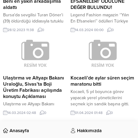
konusunda önemli adımlar...
Beni en yakın arkadaşımla
EFSANELERİ’ ÖDÜLÜNE
aldattı
DEĞER BULUNDU!
Bursa'da sevgilisi Turan Döner'i
Legend Fashion magazin ‘’Yılın
(39) öldürdüğü iddiasıyla tutuklu
En Efsaneleri’’ ödülleri Türkiye
yargılanan Kazakistan uyruklu
İstanbulda The Green Park
28.12.2023 11:38
0
14.03.2024 00:00
0
Irına Franzen (30), ilk duruşmada,
Otel’de sahiplerini buldu.
"Sürekli eve sarhoş gelip, bana
www.magazinkolik,com kurucu ve
şiddet uyguluyordu. Ona artık bu
Genel Yayın Yönetmeni Nurcan
ilişkiye devam edemeyeceğimi ve
Sabur 'Yılın En İyi Gazetecisi'
kendi ülkeme geri döneceğimi
ödülüne değer bulundu.
söyleyip, Kazakistan'a döndüm.
Bir süre sonra beni arayıp, bilet
aldığını ve geri dönmemi istedi.
Ulaştırma ve Altyapı Bakanı
Kocaeli’de aylar süren seçim
Bir daha...
Uraloğlu, Sivas’ta Boji
maratonu bitti
Üretim Fabrikası açılışında
Kocaeli, 5 yıl boyunca görev
konuştu Açıklaması
yapacak yerel yöneticilerini
Ulaştırma ve Altyapı Bakanı
seçmek için sandık başına gitti.
Abdulkadir Uraloğlu, "Görüyoruz
14.03.2024 02:48
0
01.04.2024 01:48
0
ki bazı belediye başkanları, yerine
getiremedikleri vaatlerinin üstünü
örtmek için oraya buraya
Anasayfa
Hakkımızda
saldırıyorlar.