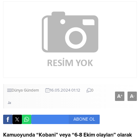
Dünya
Gündem
16.05.2024 01:12
0
A
A
+
-
ABONE OL
Kamuoyunda “Kobani” veya “6-8 Ekim olayları” olarak