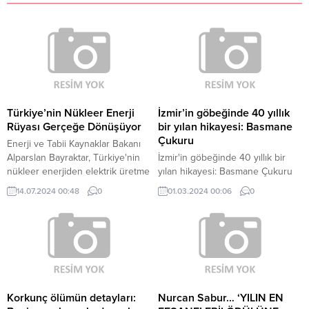
Türkiye’nin Nükleer Enerji
İzmir’in göbeğinde 40 yıllık
Rüyası Gerçeğe Dönüşüyor
bir yılan hikayesi: Basmane
Çukuru
Enerji ve Tabii Kaynaklar Bakanı
Alparslan Bayraktar, Türkiye'nin
İzmir'in göbeğinde 40 yıllık bir
nükleer enerjiden elektrik üretme
yılan hikayesi: Basmane Çukuru
ile ilgili 70 yıllık rüyasının gerçeğe
Kaç belediye başkanı geldi geçti,
14.07.2024 00:48
0
01.03.2024 00:06
0
dönüştürüleceğini söyledi.
bu arazi bir türlü çözüme
Bayraktar, Türkiye'nin yerli ve
kavuşamadı Aziz Kocaoğlu:
yenilenebilir kaynakları kullanarak
"Kentin başında çıban başı, kara
enerji dışa bağımlılığını azaltmayı
bulut gibi" Burhan Özfatura: "İzmir
hedeflediğini belirtti. Ayrıca,
için bir utanç çukuru olarak
Türkiye'nin petrol ve doğal gaz
bugüne kadar çözüme
arama çalışmalarının da devam
kavuşamadı" Esnaf Ahmet...
ettiğini ve enerji verimliliği
Korkunç ölümün detayları:
Nurcan Sabur… ‘YILIN EN