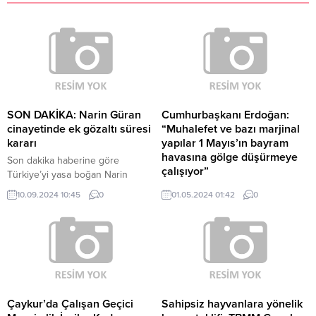
SON DAKİKA: Narin Güran
Cumhurbaşkanı Erdoğan:
cinayetinde ek gözaltı süresi
“Muhalefet ve bazı marjinal
kararı
yapılar 1 Mayıs’ın bayram
havasına gölge düşürmeye
Son dakika haberine göre
çalışıyor”
Türkiye’yi yasa boğan Narin
Güran cinayetinde yeni bir
Cumhurbaşkanı Recep Tayyip
10.09.2024 10:45
0
01.05.2024 01:42
0
gelişme yaşandı. Soruşturmada
Erdoğan, "Son günlerde
gözaltında olan 24 kişinin gözaltı
muhalefet ve bazı marjinal yapılar
süresi 1 gün uzatıldı. Ayrıntılar
Taksim tartışmalarıyla 1 Mayıs'ın
geliyor… Yusuf Balıkçı Editör
bayram havasına gölge
Haber Kaynak :
düşürmeye çalışıyor.
ENSONHABER.COM “Yayınlanan
tüm haber ve diğer içerikler ile
ilgili olarak yasal bildirimlerinizi
Çaykur’da Çalışan Geçici
Sahipsiz hayvanlara yönelik
bize iletişim sayfası üzerinden