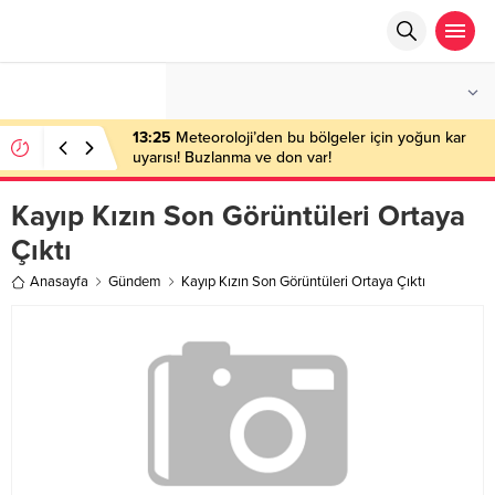
°C
ANKARA
AZ BULUTLU
13:25
Meteoroloji’den bu bölgeler için yoğun kar
uyarısı! Buzlanma ve don var!
Kayıp Kızın Son Görüntüleri Ortaya
Çıktı
Anasayfa
Gündem
Kayıp Kızın Son Görüntüleri Ortaya Çıktı