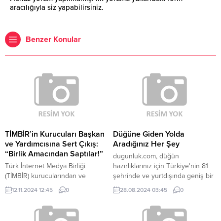
aracılığıyla siz yapabilirsiniz.
Benzer Konular
TİMBİR’in Kurucuları Başkan
Düğüne Giden Yolda
ve Yardımcısına Sert Çıkış:
Aradığınız Her Şey
“Birlik Amacından Saptılar!”
dugunluk.com, düğün
Türk İnternet Medya Birliği
hazırlıklarınız için Türkiye'nin 81
(TİMBİR) kurucularından ve
şehrinde ve yurtdışında geniş bir
üyelerinden gelen son açıklama,
hizmet ağı sunan kapsamlı bir
12.11.2024 12:45
0
28.08.2024 03:45
0
medya dünyasında büyük yankı
platformdur. Hayalinizdeki düğün
uyandırdı. Birlik ve Başkan
gününü mükemmel bir şekilde
Süleyman BASA hakkında
planlamanıza yardımcı olmak