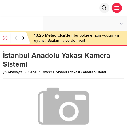
°C
ANKARA
PARÇALI BULUTLU
13:25
Meteoroloji’den bu bölgeler için yoğun kar
uyarısı! Buzlanma ve don var!
İstanbul Anadolu Yakası Kamera
Sistemi
Anasayfa
Genel
İstanbul Anadolu Yakası Kamera Sistemi