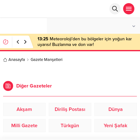
°C
ANKARA
PARÇALI BULUTLU
13:25
Meteoroloji’den bu bölgeler için yoğun kar
uyarısı! Buzlanma ve don var!
Anasayfa
Gazete Manşetleri
Diğer Gazeteler
Akşam
Diriliş Postası
Dünya
Milli Gazete
Türkgün
Yeni Şafak