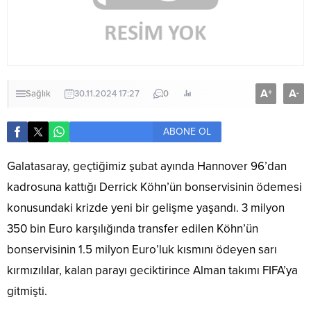
A
A
+
-
Sağlık
30.11.2024 17:27
0
ABONE OL
Galatasaray, geçtiğimiz şubat ayında Hannover 96’dan
kadrosuna kattığı Derrick Köhn’ün bonservisinin ödemesi
konusundaki krizde yeni bir gelişme yaşandı. 3 milyon
350 bin Euro karşılığında transfer edilen Köhn’ün
bonservisinin 1.5 milyon Euro’luk kısmını ödeyen sarı
kırmızılılar, kalan parayı geciktirince Alman takımı FIFA’ya
gitmişti.