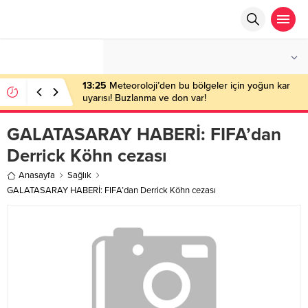
°C
ANKARA
PARÇALI BULUTLU
13:25
Meteoroloji’den bu bölgeler için yoğun kar
uyarısı! Buzlanma ve don var!
GALATASARAY HABERİ: FIFA’dan
Derrick Köhn cezası
Anasayfa
Sağlık
GALATASARAY HABERİ: FIFA’dan Derrick Köhn cezası