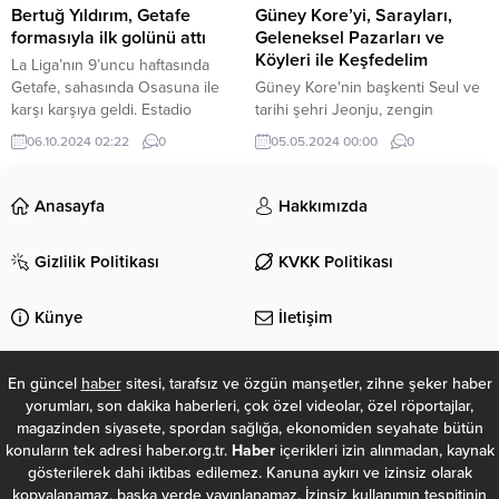
yarısında TFF’ye bildirmeyecek
“Oynamayan ya da az oynayan
Bertuğ Yıldırım, Getafe
Güney Kore’yi, Sarayları,
ve yabancı kontenjanında yer
isimlere çok net...
formasıyla ilk golünü attı
Geleneksel Pazarları ve
açacak. Hollandalı...
Köyleri ile Keşfedelim
La Liga’nın 9’uncu haftasında
Getafe, sahasında Osasuna ile
Güney Kore'nin başkenti Seul ve
karşı karşıya geldi. Estadio
tarihi şehri Jeonju, zengin
Coliseum Stadı’nda oynanan
kültürel mirası, teknolojik
06.10.2024 02:22
0
05.05.2024 00:00
0
mücadeleye milli futbolcu Bertuğ
gelişmişliği ve doğal
Yıldırım, ilk 11’de başladı. Bertuğ,
güzellikleriyle dikkat çekiyor. Seul,
21’inci dakikada takımını 1-0 öne
modern gökdelenleri, gelişmiş
Anasayfa
Hakkımızda
geçiren golü kaydetti. 45 dakika
teknolojisi, alışveriş merkezleri ve
oyunda kalan genç golcü, ikinci
tarihi mekanları ile turistlerin
Gizlilik Politikası
KVKK Politikası
yarının başında yerini Borja
ilgisini çekiyor. Ayrıca, UNESCO
Mayoral’e bıraktı. GETAFE 8
Dünya Mirası Listesi'ndeki
PUANA YÜKSELDİ Konuk...
Changdeokgung Sarayı ve Gizli
Künye
İletişim
Bahçe, Gyeongbokgung Sarayı,
Bukchon Hanok Köyü ve
Namdaemun Pazarı...
En güncel
haber
sitesi, tarafsız ve özgün manşetler, zihne şeker haber
yorumları, son dakika haberleri, çok özel videolar, özel röportajlar,
magazinden siyasete, spordan sağlığa, ekonomiden seyahate bütün
konuların tek adresi haber.org.tr.
Haber
içerikleri izin alınmadan, kaynak
gösterilerek dahi iktibas edilemez. Kanuna aykırı ve izinsiz olarak
kopyalanamaz, başka yerde yayınlanamaz. İzinsiz kullanımın tespitinin