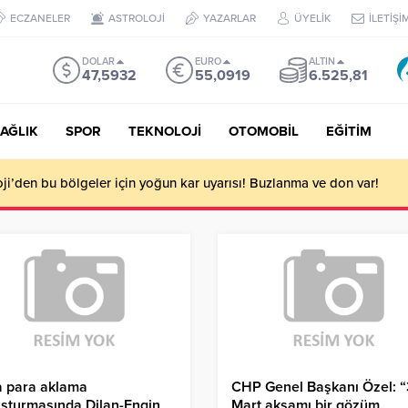
ECZANELER
ASTROLOJİ
YAZARLAR
ÜYELİK
İLETİŞİ
DOLAR
EURO
ALTIN
47,5932
55,0919
6.525,81
AĞLIK
SPOR
TEKNOLOJİ
OTOMOBİL
EĞİTİM
i’den bu bölgeler için yoğun kar uyarısı! Buzlanma ve don var!
a para aklama
CHP Genel Başkanı Özel: “
şturmasında Dilan-Engin
Mart akşamı bir gözüm