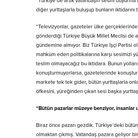
“Türkiye’de artık vatandaşın sesini duyurma im
diğer yurttaşlarla buluşup bunların iktidarını
“Televizyonlar, gazeteler ülke gerçeklerinden
gönderdiği Türkiye Büyük Millet Meclisi de a
gündemine almıyor. Biz Türkiye İşçi Partisi ol
mahküm eden politikalarına karşı sesimizi y
teslim olmayacağız bu iktidara. Bunun yollar
konuşturmuyorlarsa, gazetelerinde konuşturm
markete tek tek gider, bütün yurttaşlarla on
öfkesini, yüreğinden çıkan sesi başka yurttaşl
“Bütün pazarlar müzeye benziyor, insanlar 
Biraz önce pazarı gezdik. Türkiye’deki bütün p
olmaktan çıkmış. Vatandaş pazara geliyor bir