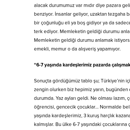
alacak durumumuz var mıdır diye pazara geliyo
benziyor. İnsanlar geliyor, uzaktan tezgaha 
bir çoğunluğu eli ya boş gidiyor ya da sadece
terk ediyor. Memleketin geldiği durumu anlam
Memleketin geldiği durumu anlamak istiyorsan
emekli, memur o da alışveriş yapamıyor.
“6-7 yaşında kardeşlerimiz pazarda çalışm
Sonuçta gördüğümüz tablo şu; Türkiye’nin içi
zengin olurken biz hepimiz yarın, bugünden
durumda. Yaz ayları geldi. Ne olması lazım, ç
öğrencisi, gencecik çocuklar… Normalde belki
yaşında kardeşlerimiz, 3 kuruş harçlık kaza
kalmışlar. Bu ülke 6-7 yaşındaki çocukların