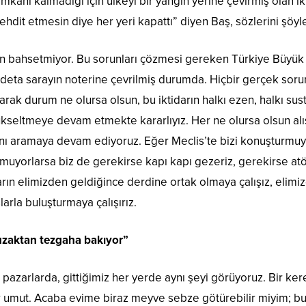
kanı kalmadığı için ülkeyi bir yangın yerine çevirmiş olan ikt
 tehdit etmesin diye her yeri kapattı” diyen Baş, sözlerini şöy
 bahsetmiyor. Bu sorunları çözmesi gereken Türkiye Büyük Mill
deta sarayın noterine çevrilmiş durumda. Hiçbir gerçek soru
arak durum ne olursa olsun, bu iktidarın halkı ezen, halkı sust
ükseltmeye devam etmekte kararlıyız. Her ne olursa olsun al
ını aramaya devam ediyoruz. Eğer Meclis’te bizi konuşturmuyo
uyorlarsa biz de gerekirse kapı kapı gezeriz, gerekirse atö
ların elimizden geldiğince derdine ortak olmaya çalışız, eli
arla buluşturmaya çalışırız.
uzaktan tezgaha bakıyor”
azarlarda, gittiğimiz her yerde aynı şeyi görüyoruz. Bir kere p
 umut. Acaba evime biraz meyve sebze götürebilir miyim; bu 