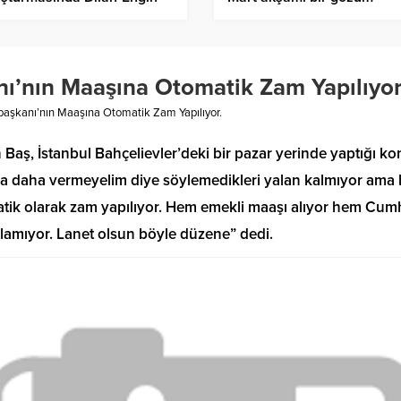
t çifti için 40’ar yıla kadar
büyükşehirlerde, bir gözü
s talebi
Zonguldak’ta olacak”
ı’nın Maaşına Otomatik Zam Yapılıyor
aşkanı’nın Maaşına Otomatik Zam Yapılıyor.
n Baş, İstanbul Bahçelievler’deki bir pazar yerinde yaptığı k
ira daha vermeyelim diye söylemedikleri yalan kalmıyor ama 
ik olarak zam yapılıyor. Hem emekli maaşı alıyor hem Cumhur
alamıyor. Lanet olsun böyle düzene” dedi.