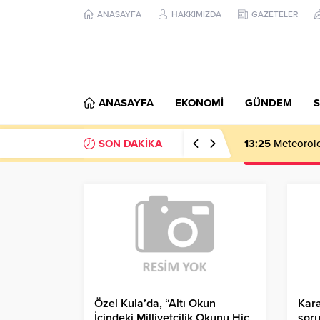
ANASAYFA
HAKKIMIZDA
GAZETELER
ANASAYFA
EKONOMİ
GÜNDEM
S
SON DAKİKA
13:25
Meteoroloj
Özel Kula’da, “Altı Okun
Kar
İçindeki Milliyetçilik Okunu Hiç
soru