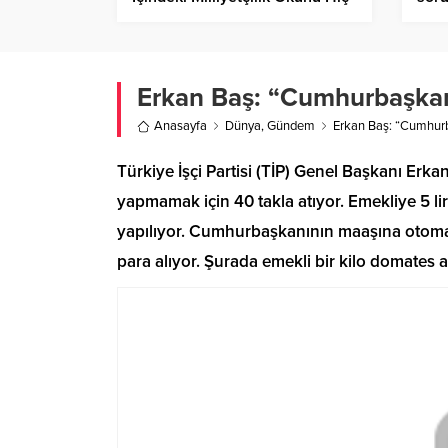
Kimseye Bırakamayız”
Pola
hapi
Erkan Baş: “Cumhurbaşkan
Anasayfa
Dünya
,
Gündem
Erkan Baş: “Cumhurb
Türkiye İşçi Partisi (TİP) Genel Başkanı Erka
yapmamak için 40 takla atıyor. Emekliye 5 l
yapılıyor. Cumhurbaşkanının maaşına otomat
para alıyor. Şurada emekli bir kilo domates 