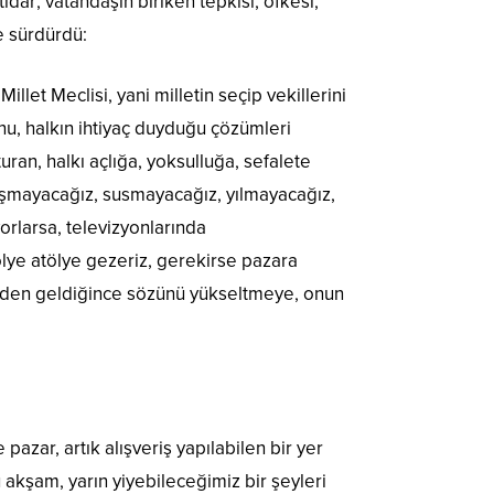
idar; vatandaşın biriken tepkisi, öfkesi,
le sürdürdü:
et Meclisi, yani milletin seçip vekillerini
nu, halkın ihtiyaç duyduğu çözümleri
uran, halkı açlığa, yoksulluğa, sefalete
ışmayacağız, susmayacağız, yılmayacağız,
rlarsa, televizyonlarında
lye atölye gezeriz, gerekirse pazara
mizden geldiğince sözünü yükseltmeye, onun
azar, artık alışveriş yapılabilen bir yer
akşam, yarın yiyebileceğimiz bir şeyleri