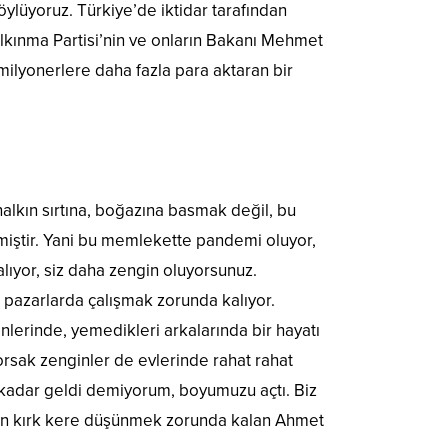
öylüyoruz. Türkiye’de iktidar tarafından
Kalkınma Partisi’nin ve onların Bakanı Mehmet
milyonerlere daha fazla para aktaran bir
lkın sırtına, boğazına basmak değil, bu
miştir. Yani bu memlekette pandemi oluyor,
lıyor, siz daha zengin oluyorsunuz.
 pazarlarda çalışmak zorunda kalıyor.
lerinde, yemedikleri arkalarında bir hayatı
rsak zenginler de evlerinde rahat rahat
za kadar geldi demiyorum, boyumuzu açtı. Biz
rken kırk kere düşünmek zorunda kalan Ahmet