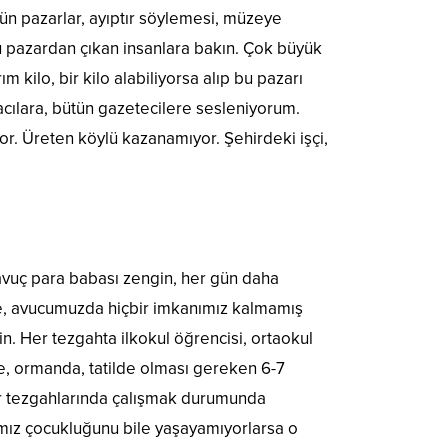
tün pazarlar, ayıptır söylemesi, müzeye
şu pazardan çıkan insanlara bakın. Çok büyük
kilo, bir kilo alabiliyorsa alıp bu pazarı
acılara, bütün gazetecilere sesleniyorum.
r. Üreten köylü kazanamıyor. Şehirdeki işçi,
 avuç para babası zengin, her gün daha
e, avucumuzda hiçbir imkanımız kalmamış
n. Her tezgahta ilkokul öğrencisi, ortaokul
de, ormanda, tatilde olması gereken 6-7
zar tezgahlarında çalışmak durumunda
ımız çocukluğunu bile yaşayamıyorlarsa o