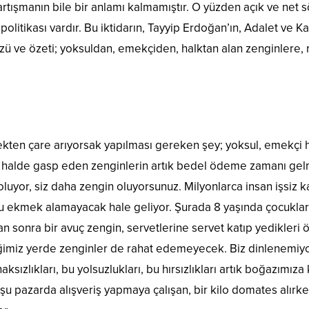
rtışmanın bile bir anlamı kalmamıştır. O yüzden açık ve net s
 politikası vardır. Bu iktidarın, Tayyip Erdoğan’ın, Adalet ve 
zü ve özeti; yoksuldan, emekçiden, halktan alan zenginlere, 
ten çare arıyorsak yapılması gereken şey; yoksul, emekçi ha
ri halde gasp eden zenginlerin artık bedel ödeme zamanı gel
uyor, siz daha zengin oluyorsunuz. Milyonlarca insan işsiz ka
u ekmek alamayacak hale geliyor. Şurada 8 yaşında çocuklar
onra bir avuç zengin, servetlerine servet katıp yedikleri ön
ğimiz yerde zenginler de rahat edemeyecek. Biz dinlenemiyo
aksızlıkları, bu yolsuzlukları, bu hırsızlıkları artık boğazımı
şu pazarda alışveriş yapmaya çalışan, bir kilo domates alı