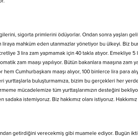
r.
rgilerini, sigorta primlerini ödüyorlar. Ondan sonra yaşları geli
bin liraya mahküm eden utanmazlar yönetiyor bu ülkeyi. Biz b
etliye 3 lira zam yapmamak için 40 takla atıyor. Emekliye 5
otomatik zam maaşı yapılıyor. Bütün bakanlara maaşına zam 
r hem Cumhurbaşkanı maaşı alıyor, 100 binlerce lira para alı
ri yurttaşlarla buluşturmamıza, bizim bu gerçekleri her yer
eme mücadelemize tüm yurttaşlarımızın desteğini bekliyorum. 
 sadaka istemiyoruz. Biz hakkımız olanı istiyoruz. Hakkımız o
asından getirdiğini verecekmiş gibi muamele ediyor. Bugün ik