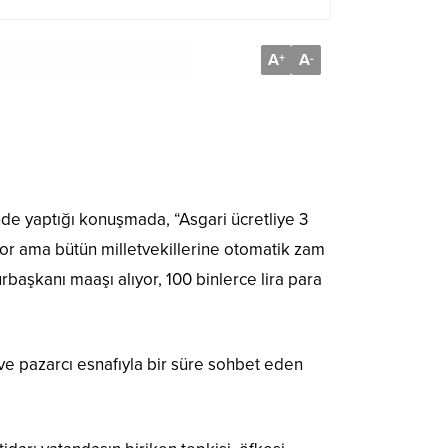
A
A
+
-
inde yaptığı konuşmada, “Asgari ücretliye 3
yor ama bütün milletvekillerine otomatik zam
aşkanı maaşı alıyor, 100 binlerce lira para
a ve pazarcı esnafıyla bir süre sohbet eden