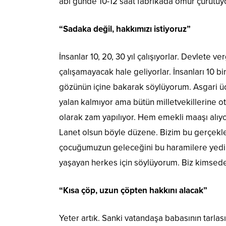
abi günde 10-12 saat fabrikada ömür çürütüyo
“Sadaka değil, hakkımızı istiyoruz”
İnsanlar 10, 20, 30 yıl çalışıyorlar. Devlete ve
çalışamayacak hale geliyorlar. İnsanları 10 
gözünün içine bakarak söylüyorum. Asgari ücr
yalan kalmıyor ama bütün milletvekillerine 
olarak zam yapılıyor. Hem emekli maaşı alıyo
Lanet olsun böyle düzene. Bizim bu gerçekle
çocuğumuzun geleceğini bu haramilere yedirm
yaşayan herkes için söylüyorum. Biz kimseden
“Kısa çöp, uzun çöpten hakkını alacak”
Yeter artık. Sanki vatandaşa babasının tarl