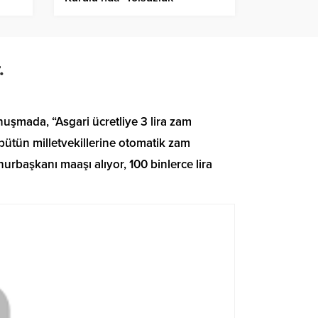
m
tartışması
.
onuşmada, “Asgari ücretliye 3 lira zam
bütün milletvekillerine otomatik zam
başkanı maaşı alıyor, 100 binlerce lira