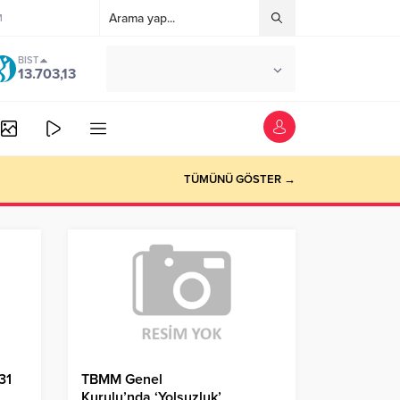
M
BIST
°C
ANKARA
13.703,13
AZ BULUTLU
TÜMÜNÜ GÖSTER →
31
TBMM Genel
Kurulu’nda ‘Yolsuzluk’