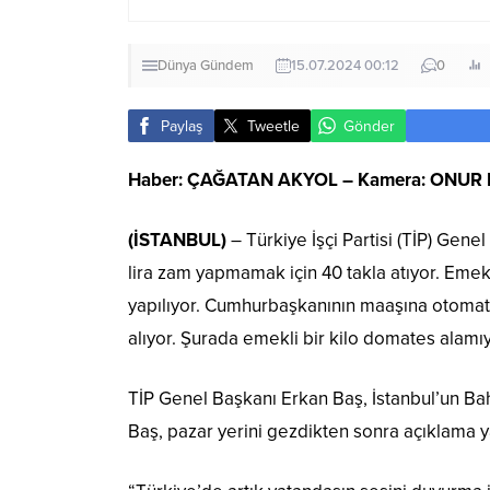
Dünya
Gündem
15.07.2024 00:12
0
Paylaş
Tweetle
Gönder
Haber: ÇAĞATAN AKYOL – Kamera: ONUR
(İSTANBUL)
– Türkiye İşçi Partisi (TİP) Gene
lira zam yapmamak için 40 takla atıyor. Emek
yapılıyor. Cumhurbaşkanının maaşına otomati
alıyor. Şurada emekli bir kilo domates alamı
TİP Genel Başkanı Erkan Baş, İstanbul’un Bahçe
Baş, pazar yerini gezdikten sonra açıklama y