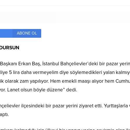
ABONE OL
 DURSUN
l Başkanı Erkan Baş, İstanbul Bahçelievler’deki bir pazar yer
liye 5 lira daha vermeyelim diye söylemedikleri yalan kalmı
k olarak zam yapılıyor. Hem emekli maaşı alıyor hem Cumhurb
yor. Lanet olsun böyle düzene” dedi.
lievler ilçesindeki bir pazar yerini ziyaret etti. Yurttaşlarl
aptı.