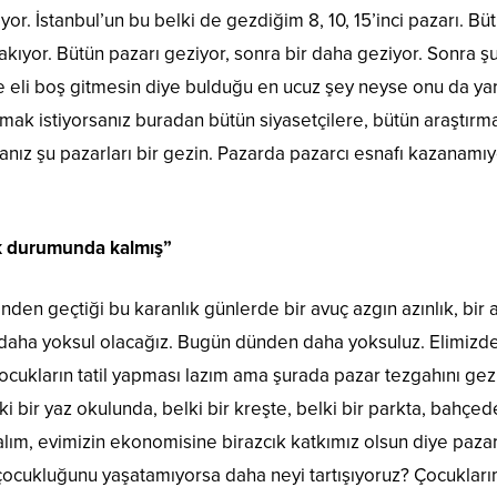
r. İstanbul’un bu belki de gezdiğim 8, 10, 15’inci pazarı. Bü
bakıyor. Bütün pazarı geziyor, sonra bir daha geziyor. Sonra 
 eli boş gitmesin diye bulduğu en ucuz şey neyse onu da yarım 
ak istiyorsanız buradan bütün siyasetçilere, bütün araştırm
ız şu pazarları bir gezin. Pazarda pazarcı esnafı kazanamıyo
ak durumunda kalmış”
nden geçtiği bu karanlık günlerde bir avuç azgın azınlık, bir
 daha yoksul olacağız. Bugün dünden daha yoksuluz. Elimizd
ocukların tatil yapması lazım ama şurada pazar tezgahını gezi
 bir yaz okulunda, belki bir kreşte, belki bir parkta, bahçe
nalım, evimizin ekonomisine birazcık katkımız olsun diye pa
a çocukluğunu yaşatamıyorsa daha neyi tartışıyoruz? Çocuklar