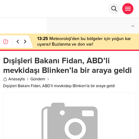
°C
ANKARA
AZ BULUTLU
13:25
Meteoroloji’den bu bölgeler için yoğun kar
uyarısı! Buzlanma ve don var!
Dışişleri Bakanı Fidan, ABD’li
mevkidaşı Blinken’la bir araya geldi
Anasayfa
Gündem
Dışişleri Bakanı Fidan, ABD’li mevkidaşı Blinken’la bir araya geldi