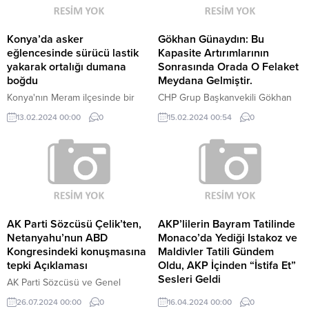
Konya’da asker
Gökhan Günaydın: Bu
eğlencesinde sürücü lastik
Kapasite Artırımlarının
yakarak ortalığı dumana
Sonrasında Orada O Felaket
boğdu
Meydana Gelmiştir.
Konya'nın Meram ilçesinde bir
CHP Grup Başkanvekili Gökhan
asker eğlencesi sırasında bir
Günaydın, Çöpler Altın
13.02.2024 00:00
0
15.02.2024 00:54
0
sürücü, kalabalığı umursamadan
Madeni’nde yaşanan facia ile ilgili
otomobiliyle tam gaz lastik
açıklamalarda bulundu. Günaydın,
yakarak aracın kapısını açıp
“Bu ÇED raporunu yazan
dumanlarla ortalığı dumana
firmanın, o firmada bu rapora imza
boğdu. O anlar ise bir vatandaş
atanların bu işte bir sorumluluğu
tarafından görüntülendi.
var mıdır, yok mudur? Yoksa bu
rapordan aldıkları ve ceplerine
koydukları paralar yanlarına
AK Parti Sözcüsü Çelik’ten,
AKP’lilerin Bayram Tatilinde
kalmaya devam edecek midir?
Netanyahu’nun ABD
Monaco’da Yediği Istakoz ve
TMMOB, bu raporların...
Kongresindeki konuşmasına
Maldivler Tatili Gündem
tepki Açıklaması
Oldu, AKP İçinden “İstifa Et”
Sesleri Geldi
AK Parti Sözcüsü ve Genel
Başkan Yardımcısı Ömer Çelik,
Bayram tatilinde AKP İzmir
26.07.2024 00:00
0
16.04.2024 00:00
0