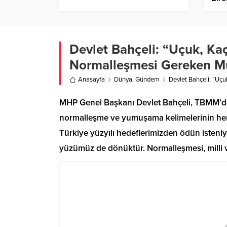
Tasa
Deni
Devlet Bahçeli: “Uçuk, K
Normalleşmesi Gereken Muh
Anasayfa
Dünya
,
Gündem
Devlet Bahçeli: “Uç
MHP Genel Başkanı Devlet Bahçeli, TBMM’de 
normalleşme ve yumuşama kelimelerinin her me
Türkiye yüzyılı hedeflerimizden ödün isten
yüzümüz de dönüktür. Normalleşmesi, milli v