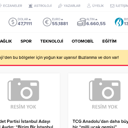
ECZANELER
ASTROLOJİ
YAZARLAR
ÜYELİK
İLETİŞİ
DOLAR
EURO
ALTIN
BI
47,7111
55,1881
6.660,55
1
AĞLIK
SPOR
TEKNOLOJİ
OTOMOBİL
EĞİTİM
i’den bu bölgeler için yoğun kar uyarısı! Buzlanma ve don var!
et Partisi İstanbul Adayı
TCG Anadolu’dan daha bü
l Aydın: “Bizim Bir İstanbul
bir “milli uçak gemisi”