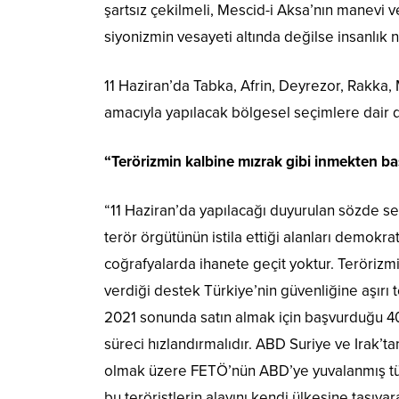
şartsız çekilmeli, Mescid-i Aksa’nın manevi v
siyonizmin vesayeti altında değilse insanl
11 Haziran’da Tabka, Afrin, Deyrezor, Rakka
amacıyla yapılacak bölgesel seçimlere dair de
“Terörizmin kalbine mızrak gibi inmekten b
“11 Haziran’da yapılacağı duyurulan sözde seç
terör örgütünün istila ettiği alanları demok
coğrafyalarda ihanete geçit yoktur. Teröriz
verdiği destek Türkiye’nin güvenliğine aşırı 
2021 sonunda satın almak için başvurduğu 40
süreci hızlandırmalıdır. ABD Suriye ve Irak’t
olmak üzere FETÖ’nün ABD’ye yuvalanmış tüm
bu teröristlerin alayını kendi ülkesine taşıyara