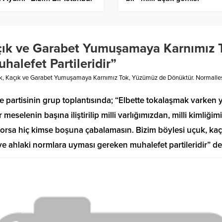
vvurumuz Var, Kalite
tasarlanıyor
nce Akla İstanbul Gelecek”
açık ve Garabet Yumuşamaya Karnımız 
alefet Partileridir”
uk, Kaçık ve Garabet Yumuşamaya Karnımız Tok, Yüzümüz de Dönüktür. Normalleş
partisinin grup toplantısında; “Elbette tokalaşmak varken 
selenin başına iliştirilip milli varlığımızdan, milli kimliği
iyorsa hiç kimse boşuna çabalamasın. Bizim böylesi uçuk, k
e ahlaki normlara uyması gereken muhalefet partileridir” de