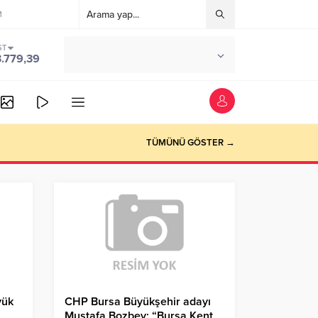
M
ST
°C
ANKARA
3.779,39
PARÇALI BULUTLU
TÜMÜNÜ GÖSTER →
yük
CHP Bursa Büyükşehir adayı
Mustafa Bozbey: “Bursa Kent