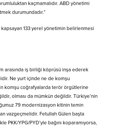
i sorumluluktan kaçmamalıdır. ABD yönetimi
etmek durumundadır.”
 kapsayan 133 yerel yönetimin belirlenmesi
am arasında iş birliği köprüsü inşa ederek
idir. Ne yurt içinde ne de komşu
in komşu coğrafyalarda terör örgütlerine
ğildir, olması da mümkün değildir. Türkiye’nin
duğumuz 79 modernizasyon kitinin temin
rdan vazgeçmelidir. Fetullah Gülen başta
likle PKK/YPG/PYD’yle bağını koparamıyorsa,