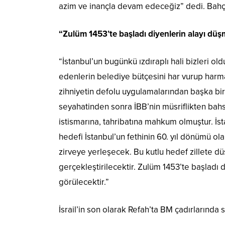
azim ve inançla devam edeceğiz” dedi. Bahçel
“
Zulüm 1453’te başladı diyenlerin alayı dü
“İstanbul’un bugünkü ızdıraplı hali bizleri ol
edenlerin belediye bütçesini har vurup harma
zihniyetin defolu uygulamalarından başka bir 
seyahatinden sonra İBB’nin müsriflikten bahs
istismarına, tahribatına mahkum olmuştur. İsta
hedefi İstanbul’un fethinin 60. yıl dönümü ola
zirveye yerleşecek. Bu kutlu hedef zillete d
gerçekleştirilecektir. Zulüm 1453’te başladı
görülecektir.”
İsrail’in son olarak Refah’ta BM çadırlarında