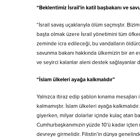
“Beklentimiz İsrail’in katil
başbakanı
ve
s
av
“İsrail savaş uçaklarıyla ölüm saçmıştır. Biz
başta olmak üzere İsrail yönetimini tüm öfk
zeminde icra edileceği, bu vandalların öldürd
savunma bakanı hakkında ülkemizin bir an ev
ve seyirci kalanlar aleni destek sağlayanlar d
“İslam ülkeleri ayağa kalkmalıdır”
Yalnızca itiraz edip şablon kınama mesajları
kalmamıştır. İslam ülkeleri ayağa kalkmalıdır
giyerken, milyar dolarlar içinde kulaç atan b
Cumhurbaşkanımızın yüzde 10’ü kadar içten m
devreye girmelidir. Filistin’in dünya genelinde