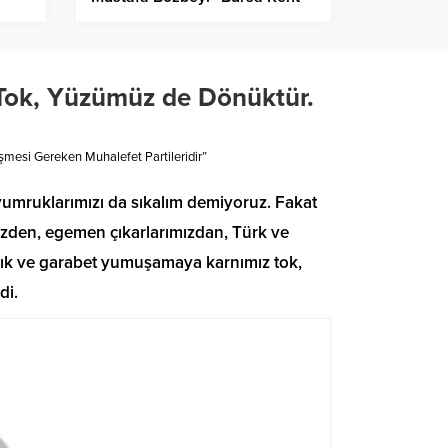
Anayasası’nı yaparak işe
başlayacağız”
Tok, Yüzümüz de Dönüktür.
mesi Gereken Muhalefet Partileridir”
yumruklarımızı da sıkalım demiyoruz. Fakat
mizden, egemen çıkarlarımızdan, Türk ve
açık ve garabet yumuşamaya karnımız tok,
di.