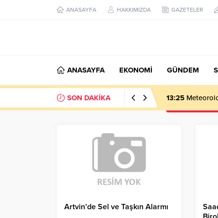
ANASAYFA
HAKKIMIZDA
GAZETELER
ANASAYFA
EKONOMİ
GÜNDEM
S
SON DAKİKA
13:25
Meteoroloj
Artvin’de Sel ve Taşkın Alarmı
Saad
Biro