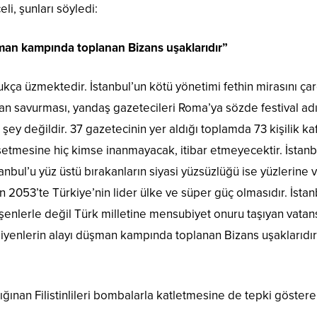
i, şunları söyledi:
şman kampında toplanan Bizans uşaklarıdır”
dukça üzmektedir. İstanbul’un kötü yönetimi fethin mirasını ça
n savurması, yandaş gazetecileri Roma’ya sözde festival adına
şey değildir. 37 gazetecinin yer aldığı toplamda 73 kişilik ka
etmesine hiç kimse inanmayacak, itibar etmeyecektir. İstanbu
nbul’u yüz üstü bırakanların siyasi yüzsüzlüğü ise yüzlerine v
n 2053’te Türkiye’nin lider ülke ve süper güç olmasıdır. İstan
üşenlerle değil Türk milletine mensubiyet onuru taşıyan vatan
 diyenlerin alayı düşman kampında toplanan Bizans uşaklarıdı
 sığınan Filistinlileri bombalarla katletmesine de tepki göste