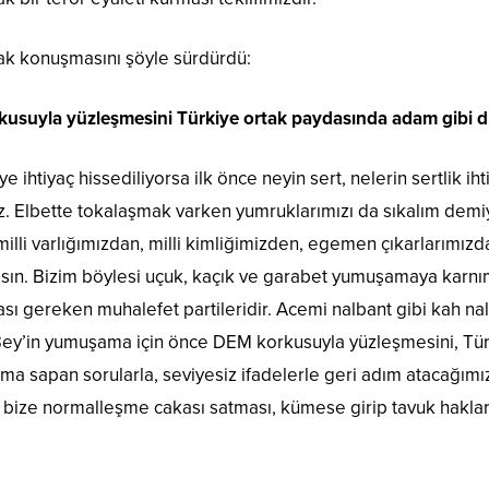
rak konuşmasını şöyle sürdürdü:
suyla yüzleşmesini Türkiye ortak paydasında adam gibi d
ihtiyaç hissediliyorsa ilk önce neyin sert, nelerin sertlik ihti
z. Elbette tokalaşmak varken yumruklarımızı da sıkalım de
 milli varlığımızdan, milli kimliğimizden, egemen çıkarlarımız
sın. Bizim böylesi uçuk, kaçık ve garabet yumuşamaya karnı
sı gereken muhalefet partileridir. Acemi nalbant gibi kah na
Bey’in yumuşama için önce DEM korkusuyla yüzleşmesini, Tü
a sapan sorularla, seviyesiz ifadelerle geri adım atacağımız
ın bize normalleşme cakası satması, kümese girip tavuk haklar