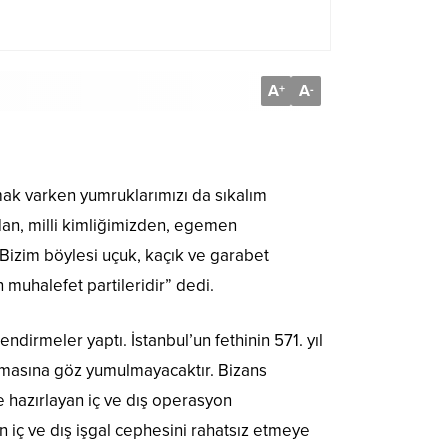
A
A
+
-
ak varken yumruklarımızı da sıkalım
dan, milli kimliğimizden, egemen
Bizim böylesi uçuk, kaçık ve garabet
muhalefet partileridir” dedi.
irmeler yaptı. İstanbul’un fethinin 571. yıl
lmasına göz yumulmayacaktır. Bizans
je hazırlayan iç ve dış operasyon
 iç ve dış işgal cephesini rahatsız etmeye