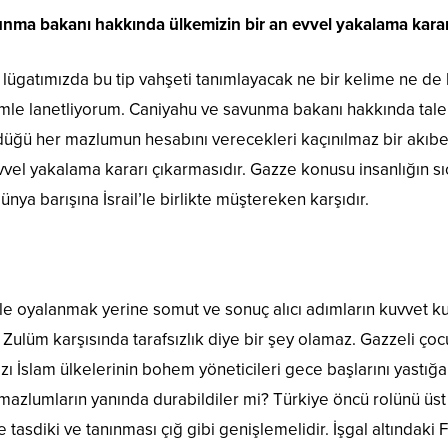
unma
b
akanı hakkında ülkemizin bir an evvel yakalama karar
im lügatımızda bu tip vahşeti tanımlayacak ne bir kelime ne de
emle lanetliyorum. Caniyahu ve savunma bakanı hakkında tal
üğü her mazlumun hesabını verecekleri kaçınılmaz bir akıbetti
vel yakalama kararı çıkarmasıdır. Gazze konusu insanlığın sı
ünya barışına İsrail’le birlikte müştereken karşıdır.
 ile oyalanmak yerine somut ve sonuç alıcı adımların kuvvet 
. Zulüm karşısında tarafsızlık diye bir şey olamaz. Gazzeli ço
azı İslam ülkelerinin bohem yöneticileri gece başlarını yastığ
azlumların yanında durabildiler mi? Türkiye öncü rolünü üst
 tasdiki ve tanınması çığ gibi genişlemelidir. İşgal altındaki Fi