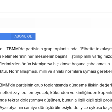
ABONE OL
i, TBMM’de partisinin grup toplantısında; “Elbette tokalaşm
imelerinin her meselenin başına iliştirilip milli varlığımız
eflerimizden ödün isteniyorsa hiç kimse boşuna çabalamasın. 
r. Normalleşmesi, milli ve ahlaki normlara uyması gereken 
’de partisinin grup toplantısında gündeme ilişkin değerlend
netleri zayi edilemeyecek, kökünden ve kimliğinden koparı
ünde tekrar dolaştırmayı düşünen, bununla ilgili gizli gizli pro
Ayasofya’nın camiye dönüştürülmesiyle de iyice uykusu kaçan