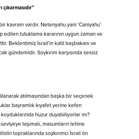
ı çıkarmasıdır”
 bir kavram vardır. Netenyahu yani ‘Caniyahu’
ep edilen tutuklama kararının uygun zaman ve
r. Beklentimiz İsrail’in katil başbakanı ve
cak gündemidir. Soykırım karşısında sessiz
kullanarak atılmasından başka bir seçenek
cuklar bayramlık kıyafet yerine kefen
a koyduklarında huzur duyabiliyorlar mı?
 seviyeye taşımalı, masumların lehine
listin topraklarında soykırımcı İsrail ön