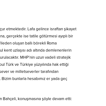
rçur etmektedir. Lafa gelince israftan şikayet
, gerçekte ise tatile götürmesi ayıplı bir
fileden oluşan ballı börekli Roma
l kent uzlaşısı adı altında demlenenlerin
urulacaktır. MHP’nin uzun vadeli stratejik
bul Türk ve Türkiye yüzyılında hak ettiği
sever ve milletseverler tarafından
r. Bizim bunlarla hesabımız er yada geç
ren Bahçeli, konuşmasına şöyle devam etti: