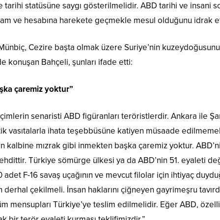
e tarihi statüsüne saygı gösterilmelidir. ABD tarihi ve insan
ık nam ve hesabına harekete geçmekle mesul olduğunu idrak 
, Münbiç, Cezire başta olmak üzere Suriye’nin kuzeydoğusunu
 konuşan Bahçeli, şunları ifade etti:
aşka çaremiz yoktur”
imlerin senaristi ABD figüranları teröristlerdir. Ankara ile Ş
ratik vasıtalarla ihata teşebbüsüne katiyen müsaade edilmemel
min kalbine mızrak gibi inmekten başka çaremiz yoktur. ABD’n
tehdittir. Türkiye sömürge ülkesi ya da ABD’nin 51. eyaleti de
 adet F-16 savaş uçağının ve mevcut filolar için ihtiyaç duy
an derhal çekilmeli. İnsan haklarını çiğneyen gayrimeşru tavı
 mensupları Türkiye’ye teslim edilmelidir. Eğer ABD, özel
k bir terör eyaleti kurması teklifimizdir.”