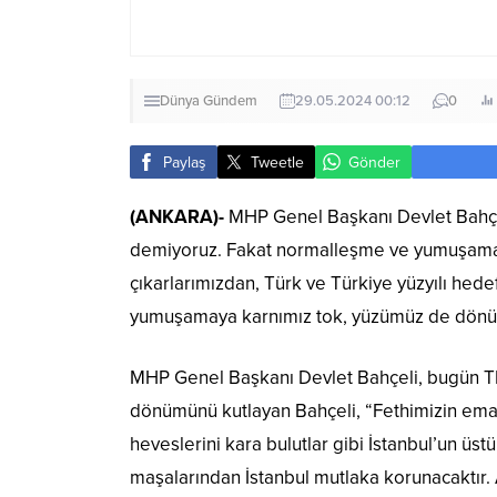
Dünya
Gündem
29.05.2024 00:12
0
Paylaş
Tweetle
Gönder
(ANKARA)-
MHP Genel Başkanı Devlet Bahçel
demiyoruz. Fakat normalleşme ve yumuşama kel
çıkarlarımızdan, Türk ve Türkiye yüzyılı hed
yumuşamaya karnımız tok, yüzümüz de dönüktü
MHP Genel Başkanı Devlet Bahçeli, bugün TBMM
dönümünü kutlayan Bahçeli, “Fethimizin ema
heveslerini kara bulutlar gibi İstanbul’un üst
maşalarından İstanbul mutlaka korunacaktır. 