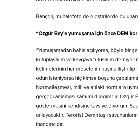
Bahçeli, muhalefete de eleştirilerde buluna
“Özgür Bey’e yumuşama için önce DEM korku
“Yumuşamadan bahis açılıyorsa, böyle bir şeye 
kutuplaşalım ve kavgaya tutuşalım demiyoru
kelimelerinin her meselenin başına iliştirilip
ödün isteniyorsa hiç kimse boşuna çabalama
Normalleşmesi, milli ve ahlaki normlara uyma
gerçeği anlaması samimi dileğimdir. Özgür 
göstermesini kendisine tavsiye diyorum. Saçm
anlayacaktır. Terörist Demirtaş’ı savunanlar
inandırıcıdır.