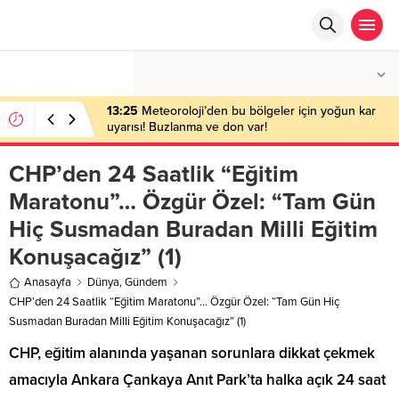
°C
ANKARA
AZ BULUTLU
13:25
Meteoroloji’den bu bölgeler için yoğun kar
uyarısı! Buzlanma ve don var!
CHP’den 24 Saatlik “Eğitim
Maratonu”… Özgür Özel: “Tam Gün
Hiç Susmadan Buradan Milli Eğitim
Konuşacağız” (1)
Anasayfa
Dünya
,
Gündem
CHP’den 24 Saatlik “Eğitim Maratonu”… Özgür Özel: “Tam Gün Hiç
Susmadan Buradan Milli Eğitim Konuşacağız” (1)
CHP, eğitim alanında yaşanan sorunlara dikkat çekmek
amacıyla Ankara Çankaya Anıt Park’ta halka açık 24 saat