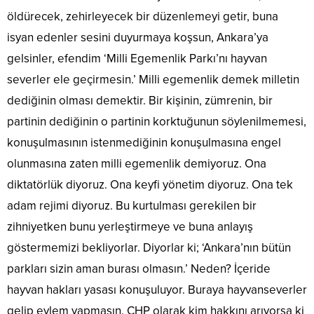
öldürecek, zehirleyecek bir düzenlemeyi getir, buna
isyan edenler sesini duyurmaya koşsun, Ankara’ya
gelsinler, efendim ‘Milli Egemenlik Parkı’nı hayvan
severler ele geçirmesin.’ Milli egemenlik demek milletin
dediğinin olması demektir. Bir kişinin, zümrenin, bir
partinin dediğinin o partinin korktuğunun söylenilmemesi,
konuşulmasının istenmediğinin konuşulmasına engel
olunmasına zaten milli egemenlik demiyoruz. Ona
diktatörlük diyoruz. Ona keyfi yönetim diyoruz. Ona tek
adam rejimi diyoruz. Bu kurtulması gerekilen bir
zihniyetken bunu yerleştirmeye ve buna anlayış
göstermemizi bekliyorlar. Diyorlar ki; ‘Ankara’nın bütün
parkları sizin aman burası olmasın.’ Neden? İçeride
hayvan hakları yasası konuşuluyor. Buraya hayvanseverler
gelip eylem yapmasın. CHP olarak kim hakkını arıyorsa ki