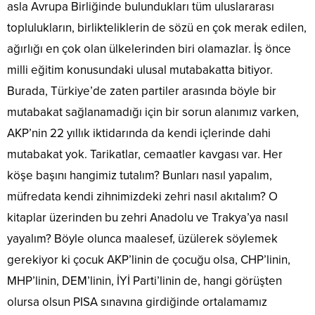
asla Avrupa Birliğinde bulundukları tüm uluslararası
toplulukların, birlikteliklerin de sözü en çok merak edilen,
ağırlığı en çok olan ülkelerinden biri olamazlar. İş önce
milli eğitim konusundaki ulusal mutabakatta bitiyor.
Burada, Türkiye’de zaten partiler arasında böyle bir
mutabakat sağlanamadığı için bir sorun alanımız varken,
AKP’nin 22 yıllık iktidarında da kendi içlerinde dahi
mutabakat yok. Tarikatlar, cemaatler kavgası var. Her
köşe başını hangimiz tutalım? Bunları nasıl yapalım,
müfredata kendi zihnimizdeki zehri nasıl akıtalım? O
kitaplar üzerinden bu zehri Anadolu ve Trakya’ya nasıl
yayalım? Böyle olunca maalesef, üzülerek söylemek
gerekiyor ki çocuk AKP’linin de çocuğu olsa, CHP’linin,
MHP’linin, DEM’linin, İYİ Parti’linin de, hangi görüşten
olursa olsun PISA sınavına girdiğinde ortalamamız