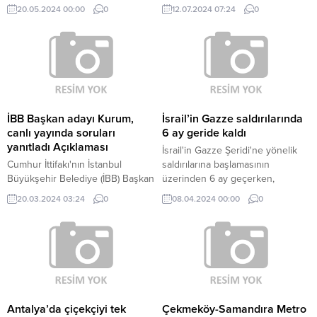
İzmir’de emekliler, Çalışma ve
kapsamından çıkarılarak önödeme
20.05.2024 00:00
0
12.07.2024 07:24
0
Sosyal Güvenlik Bakanı Vedat
kapsamına alınacak.
Işıkhan'ın açıkladığı ‘yeni hizmet
modeli'ne tepki gösterdi. Tüm
Emekliler Sendikası Genel Başkan
Yardımcısı İbrahim Yılmaz, "Bana
göre Çalışma Bakanı emeklilerle
bir yerde dalga geçmiş. Emekli
evine götürecek ekmek parası
İBB Başkan adayı Kurum,
İsrail’in Gazze saldırılarında
bulamıyor. Emekli evine süt
canlı yayında soruları
6 ay geride kaldı
götürecek parayı bulamıyor.
yanıtladı Açıklaması
İsrail'in Gazze Şeridi'ne yönelik
Torununa verecek parayı
Cumhur İttifakı'nın İstanbul
saldırılarına başlamasının
bulamıyorken emekli hangi...
Büyükşehir Belediye (İBB) Başkan
üzerinden 6 ay geçerken,
adayı Murat Kurum, "Ben Yeniden
Gazze'de hastane, okul, yerleşim
20.03.2024 03:24
0
08.04.2024 00:00
0
Refah Partili seçmenimizin 31
alanı demeden saldırılarını
Mart'ta oyları böleceğini
sürdüren İsrail, 6 ayda en az 13
düşünmüyorum.
bini çocuk 33 bin 137 sivilin
ölümüne neden oldu.
Antalya’da çiçekçiyi tek
Çekmeköy-Samandıra Metro