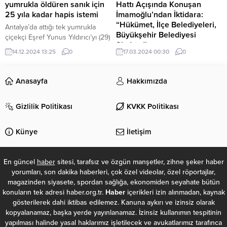
yumrukla öldüren sanık için
Hattı Açışında Konuşan
25 yıla kadar hapis istemi
İmamoğlu’ndan İktidara:
“Hükümet, İlçe Belediyeleri,
Antalya’da attığı tek yumrukla
Büyükşehir Belediyesi
çiçekçi Eşref Yunus Yıldırıcı’yı (29)
Sizdeydi.
öldüren Kıvanç Şensöz (31)
14.12.2024 13:25
0
17.03.2024 00:30
0
hakkında hazırlanan iddianamede,
İstanbul Büyükşehir Belediye
25 yıla kadar hapis cezası talep
(İBB) Başkanı Ekrem İmamoğlu
edildi. Sosyal medya hesaplarında
Çekmeköy–Sancaktepe-
Anasayfa
Hakkımızda
çiçek satışı yapan boksör Kıvanç
Sultanbeyli metro hattının ilk etabı
Şensöz’ün yabancı uyruklu eşi
olan, 4 istasyondan oluşan 6,5
Gizlilik Politikası
KVKK Politikası
Dara Şensöz, oluşturulan
kilometrelik Çekmeköy-
hesaplarından çiçek buketi ile
Samandıra metro hattını, CHP
birlikte kendi fotoğrafını paylaştı.
lideri Özgür Özel'in de katıldığı
Künye
İletişim
Aynı bölgede çiçekçilikle
bir törenle açtı. “2017’nin başında
uğraşan...
sözleşmesi imzalanmış olan bu
projeyi, sadece 8-9 ay sonra niye
En güncel
haber
sitesi, tarafsız ve özgün manşetler, zihne şeker haber
durdurdunuz” sorusunu yönelten
yorumları, son dakika haberleri, çok özel videolar, özel röportajlar,
İmamoğlu, “16 milyon İstanbullu,...
magazinden siyasete, spordan sağlığa, ekonomiden seyahate bütün
konuların tek adresi haber.org.tr.
Haber
içerikleri izin alınmadan, kaynak
gösterilerek dahi iktibas edilemez. Kanuna aykırı ve izinsiz olarak
kopyalanamaz, başka yerde yayınlanamaz. İzinsiz kullanımın tespitinin
yapılması halinde yasal haklarımız işletilecek ve avukatlarımız tarafınca