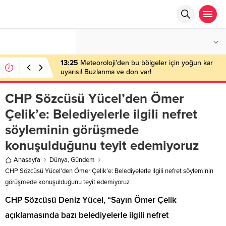
°C
ANKARA
PARÇALI BULUTLU
13:25
Meteoroloji’den bu bölgeler için yoğun kar
uyarısı! Buzlanma ve don var!
CHP Sözcüsü Yücel’den Ömer
Çelik’e: Belediyelerle ilgili nefret
söyleminin görüşmede
konuşulduğunu teyit edemiyoruz
Anasayfa
Dünya
,
Gündem
CHP Sözcüsü Yücel’den Ömer Çelik’e: Belediyelerle ilgili nefret söyleminin
görüşmede konuşulduğunu teyit edemiyoruz
CHP Sözcüsü Deniz Yücel, “Sayın Ömer Çelik
açıklamasında bazı belediyelerle ilgili nefret