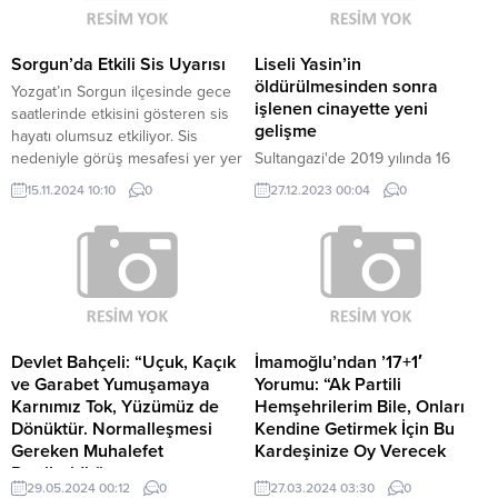
Sorgun’da Etkili Sis Uyarısı
Liseli Yasin’in
öldürülmesinden sonra
Yozgat’ın Sorgun ilçesinde gece
işlenen cinayette yeni
saatlerinde etkisini gösteren sis
gelişme
hayatı olumsuz etkiliyor. Sis
nedeniyle görüş mesafesi yer yer
Sultangazi'de 2019 yılında 16
30 metreye kadar düşerken,
yaşındaki ikiz kardeşler tarafından
15.11.2024 10:10
0
27.12.2023 00:04
0
sürücüler yolda ilerlemekte
lise öğrencisi Yasin Yağız’ın (15)
güçlük çekti. Sorgun Şoförler ve
bıçaklanarak öldürülmesinin
Otomobilciler Odası Başkanı
ardından aileler arasında husumet
İsmail Kaplan, pastırma
oluştu. Olaydan 13 ay sonra ise
sıcaklarının yaşandığı bu
tutuklu ikizlerin babası Hüseyin
günlerde gece ile gündüz sıcaklık
Demir (41), Yasin Yağız'ın
farklarından dolayı özellikle
amcasının oğlu Serkan Yağız (22)
sabaha karşı sis meydana...
tarafından 7 kurşunla vurularak
Devlet Bahçeli: “Uçuk, Kaçık
İmamoğlu’ndan ’17+1′
öldürüldü.
ve Garabet Yumuşamaya
Yorumu: “Ak Partili
Karnımız Tok, Yüzümüz de
Hemşehrilerim Bile, Onları
Dönüktür. Normalleşmesi
Kendine Getirmek İçin Bu
Gereken Muhalefet
Kardeşinize Oy Verecek
Partileridir”
İstanbul Büyükşehir Belediye
29.05.2024 00:12
0
27.03.2024 03:30
0