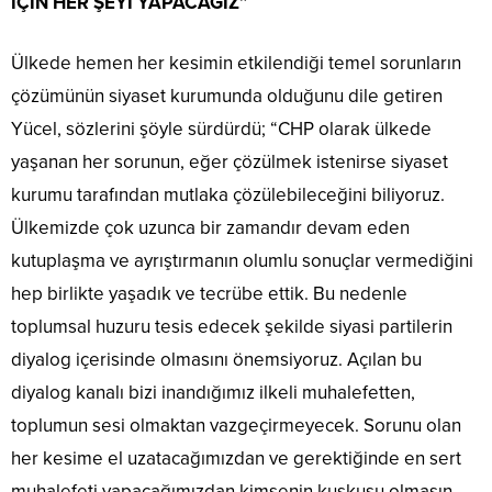
İÇİN HER ŞEYİ YAPACAĞIZ”
Ülkede hemen her kesimin etkilendiği temel sorunların
çözümünün siyaset kurumunda olduğunu dile getiren
Yücel, sözlerini şöyle sürdürdü; “CHP olarak ülkede
yaşanan her sorunun, eğer çözülmek istenirse siyaset
kurumu tarafından mutlaka çözülebileceğini biliyoruz.
Ülkemizde çok uzunca bir zamandır devam eden
kutuplaşma ve ayrıştırmanın olumlu sonuçlar vermediğini
hep birlikte yaşadık ve tecrübe ettik. Bu nedenle
toplumsal huzuru tesis edecek şekilde siyasi partilerin
diyalog içerisinde olmasını önemsiyoruz. Açılan bu
diyalog kanalı bizi inandığımız ilkeli muhalefetten,
toplumun sesi olmaktan vazgeçirmeyecek. Sorunu olan
her kesime el uzatacağımızdan ve gerektiğinde en sert
muhalefeti yapacağımızdan kimsenin kuşkusu olmasın.