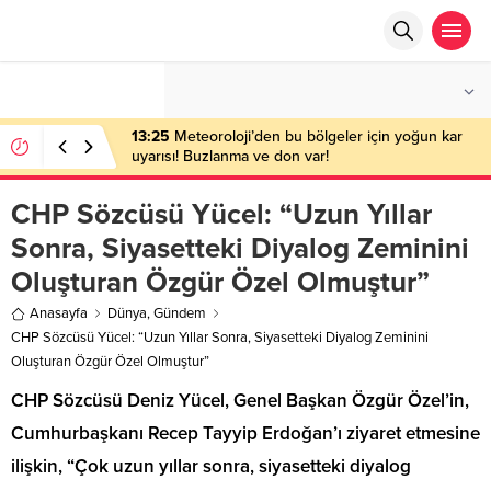
°C
ANKARA
ÇOK BULUTLU
13:25
Meteoroloji’den bu bölgeler için yoğun kar
uyarısı! Buzlanma ve don var!
CHP Sözcüsü Yücel: “Uzun Yıllar
Sonra, Siyasetteki Diyalog Zeminini
Oluşturan Özgür Özel Olmuştur”
Anasayfa
Dünya
,
Gündem
CHP Sözcüsü Yücel: “Uzun Yıllar Sonra, Siyasetteki Diyalog Zeminini
Oluşturan Özgür Özel Olmuştur”
CHP Sözcüsü Deniz Yücel, Genel Başkan Özgür Özel’in,
Cumhurbaşkanı Recep Tayyip Erdoğan’ı ziyaret etmesine
ilişkin, “Çok uzun yıllar sonra, siyasetteki diyalog