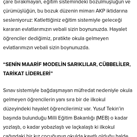
çare bırakmayan, eğitim sistemindeki bozulmuşluğun ve
çürümüşlüğün, bu bozuk düzenin mimarı AKP iktidarına
sesleniyoruz: Katlettiğiniz eğitim sistemiyle geleceği
kararan evlatlarımızın vebali sizin boynunuzda. Hayalet
öğrenciler dediğimiz, pratikte okula gelmeyen
evlatlarımızın vebali sizin boynunuzda.
“SENİN MAARİF MODELİN SARIKLILAR, CÜBBELİLER,
TARİKAT LİDERLERİ”
Sınav sistemiyle bağdaşmayan müfredat nedeniyle okula
gelmeyen öğrencilerin yanı sıra bir de ilkokul
düzeyindeki hayalet öğrencilerimiz var. Yusuf Tekin’in
başında bulunduğu Milli Eğitim Bakanlığı (MEB) o kadar
yozlaştı, o kadar yobazlaştı ve laçkalaştı ki ilkokul
çağındaki bir kız çocuğunun okulda kayıtlı olduğu halde