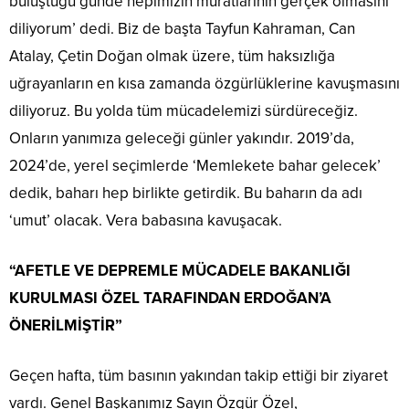
buluştuğu günde hepimizin muratlarının gerçek olmasını
diliyorum’ dedi. Biz de başta Tayfun Kahraman, Can
Atalay, Çetin Doğan olmak üzere, tüm haksızlığa
uğrayanların en kısa zamanda özgürlüklerine kavuşmasını
diliyoruz. Bu yolda tüm mücadelemizi sürdüreceğiz.
Onların yanımıza geleceği günler yakındır. 2019’da,
2024’de, yerel seçimlerde ‘Memlekete bahar gelecek’
dedik, baharı hep birlikte getirdik. Bu baharın da adı
‘umut’ olacak. Vera babasına kavuşacak.
“AFETLE VE DEPREMLE MÜCADELE BAKANLIĞI
KURULMASI ÖZEL TARAFINDAN ERDOĞAN’A
ÖNERİLMİŞTİR”
Geçen hafta, tüm basının yakından takip ettiği bir ziyaret
vardı. Genel Başkanımız Sayın Özgür Özel,