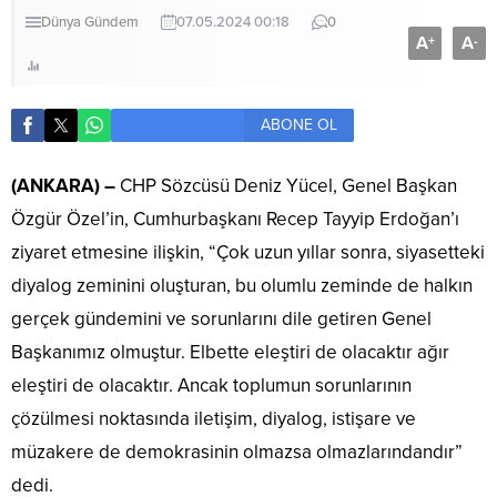
Dünya
Gündem
07.05.2024 00:18
0
A
A
+
-
ABONE OL
(ANKARA) –
CHP Sözcüsü Deniz Yücel, Genel Başkan
Özgür Özel’in, Cumhurbaşkanı Recep Tayyip Erdoğan’ı
ziyaret etmesine ilişkin, “Çok uzun yıllar sonra, siyasetteki
diyalog zeminini oluşturan, bu olumlu zeminde de halkın
gerçek gündemini ve sorunlarını dile getiren Genel
Başkanımız olmuştur. Elbette eleştiri de olacaktır ağır
eleştiri de olacaktır. Ancak toplumun sorunlarının
çözülmesi noktasında iletişim, diyalog, istişare ve
müzakere de demokrasinin olmazsa olmazlarındandır”
dedi.