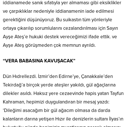
iddianamede sanık sıfatıyla yer almaması gibi eksiklikler
ve çarpıklıklar nedeniyle iddianamenin iade edilmesi
gerektiğini düşünüyoruz. Bu suikastın tüm yönleriyle
ortaya çıkarılıp sorumlularını cezalandırılması için Sayın
Ayşe Ateş’e hukuki destek vereceğimizi ifade ettik. ve
Ayşe Ateş görüşmeden çok memnun ayrıldı.
“VERA BABASINA KAVUŞACAK”
Dün Hıdrellezdi. İzmir’den Edirne’ye, Çanakkale’den
Tekirdağ’a birçok yerde ateşler yakıldı, gül ağaçlarına
dilekler asıldı. Haksız yere cezaevinde hapis yatan Tayfun
Kahraman, hepimizi duygulandıran bir mesaj yazdı:
‘Dileğimi asacağım bir gül ağacım olmasa da darda
kalanların darına yetişen Hızır ile denizlerin sultanı İlyas’ın