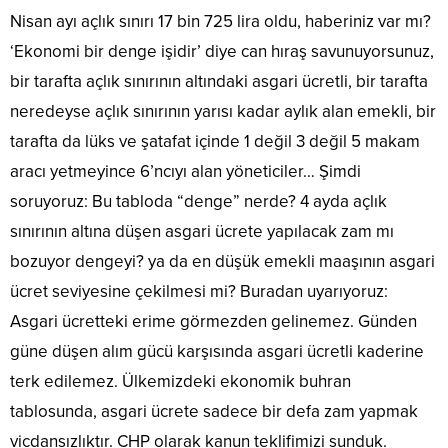
Nisan ayı açlık sınırı 17 bin 725 lira oldu, haberiniz var mı?
‘Ekonomi bir denge işidir’ diye can hıraş savunuyorsunuz,
bir tarafta açlık sınırının altındaki asgari ücretli, bir tarafta
neredeyse açlık sınırının yarısı kadar aylık alan emekli, bir
tarafta da lüks ve şatafat içinde 1 değil 3 değil 5 makam
aracı yetmeyince 6’ncıyı alan yöneticiler… Şimdi
soruyoruz: Bu tabloda “denge” nerde? 4 ayda açlık
sınırının altına düşen asgari ücrete yapılacak zam mı
bozuyor dengeyi? ya da en düşük emekli maaşının asgari
ücret seviyesine çekilmesi mi? Buradan uyarıyoruz:
Asgari ücretteki erime görmezden gelinemez. Günden
güne düşen alım gücü karşısında asgari ücretli kaderine
terk edilemez. Ülkemizdeki ekonomik buhran
tablosunda, asgari ücrete sadece bir defa zam yapmak
vicdansızlıktır. CHP olarak kanun teklifimizi sunduk.