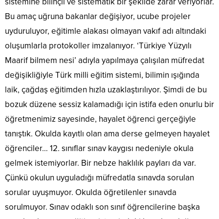
sistemine bilinçli ve sistematik bir şekilde zarar veriyorlar.
Bu amaç uğruna bakanlar değişiyor, ucube projeler
uyduruluyor, eğitimle alakası olmayan vakıf adı altındaki
oluşumlarla protokoller imzalanıyor. ‘Türkiye Yüzyılı
Maarif bilmem nesi’ adıyla yapılmaya çalışılan müfredat
değişikliğiyle Türk milli eğitim sistemi, bilimin ışığında
laik, çağdaş eğitimden hızla uzaklaştırılıyor. Şimdi de bu
bozuk düzene sessiz kalamadığı için istifa eden onurlu bir
öğretmenimiz sayesinde, hayalet öğrenci gerçeğiyle
tanıştık. Okulda kayıtlı olan ama derse gelmeyen hayalet
öğrenciler… 12. sınıflar sınav kaygısı nedeniyle okula
gelmek istemiyorlar. Bir nebze haklılık payları da var.
Çünkü okulun uyguladığı müfredatla sınavda sorulan
sorular uyuşmuyor. Okulda öğretilenler sınavda
sorulmuyor. Sınav odaklı son sınıf öğrencilerine başka