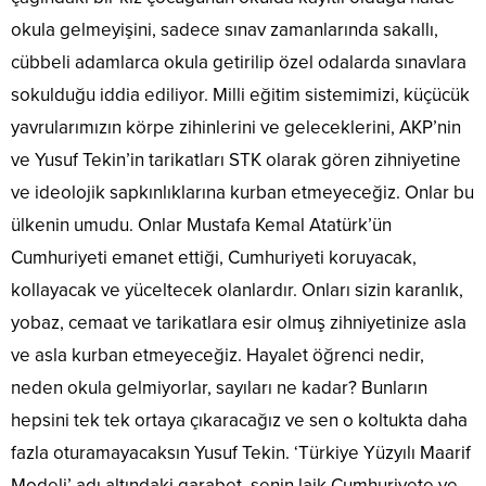
okula gelmeyişini, sadece sınav zamanlarında sakallı,
cübbeli adamlarca okula getirilip özel odalarda sınavlara
sokulduğu iddia ediliyor. Milli eğitim sistemimizi, küçücük
yavrularımızın körpe zihinlerini ve geleceklerini, AKP’nin
ve Yusuf Tekin’in tarikatları STK olarak gören zihniyetine
ve ideolojik sapkınlıklarına kurban etmeyeceğiz. Onlar bu
ülkenin umudu. Onlar Mustafa Kemal Atatürk’ün
Cumhuriyeti emanet ettiği, Cumhuriyeti koruyacak,
kollayacak ve yüceltecek olanlardır. Onları sizin karanlık,
yobaz, cemaat ve tarikatlara esir olmuş zihniyetinize asla
ve asla kurban etmeyeceğiz. Hayalet öğrenci nedir,
neden okula gelmiyorlar, sayıları ne kadar? Bunların
hepsini tek tek ortaya çıkaracağız ve sen o koltukta daha
fazla oturamayacaksın Yusuf Tekin. ‘Türkiye Yüzyılı Maarif
Modeli’ adı altındaki garabet, senin laik Cumhuriyete ve