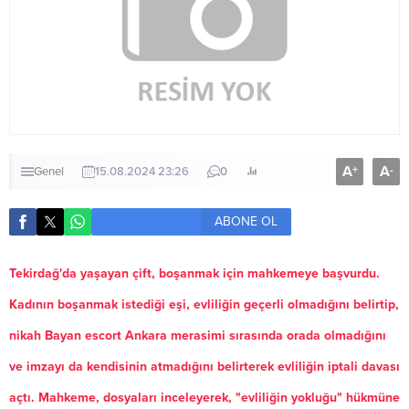
A
A
+
-
Genel
15.08.2024 23:26
0
ABONE OL
Tekirdağ'da yaşayan çift, boşanmak için mahkemeye başvurdu.
Kadının boşanmak istediği eşi, evliliğin geçerli olmadığını belirtip,
nikah
Bayan escort Ankara
merasimi sırasında orada olmadığını
ve imzayı da kendisinin atmadığını belirterek evliliğin iptali davası
açtı. Mahkeme, dosyaları inceleyerek, "evliliğin yokluğu" hükmüne