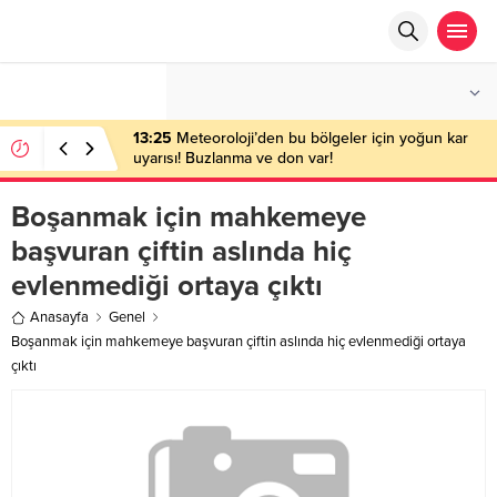
°C
ANKARA
AÇIK
13:25
Meteoroloji’den bu bölgeler için yoğun kar
uyarısı! Buzlanma ve don var!
Boşanmak için mahkemeye
başvuran çiftin aslında hiç
evlenmediği ortaya çıktı
Anasayfa
Genel
Boşanmak için mahkemeye başvuran çiftin aslında hiç evlenmediği ortaya
çıktı