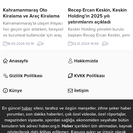
denemek istiyorsanız, bu
almak ve paylaşımlarınızı daha
yazımızda Minecraft APK ve çeşitli
görünür kılmak için en doğru
Kahramanmaraş Oto
Recep Ercan Keskin, Keskin
sürümleri hakkında detaylı bilgiler
adres sosyaljoy.tr! Instagram
Kiralama ve Araç Kiralama
Holding’in 2025 yılı
bulabilirsiniz. Minecraft APK...
Takipçi...
yatırımlarını açıkladı
Kahramanmaraş’ta ulaşım ihtiyacı
her geçen gün artarken, bireysel
Keskin Holding yönetim kurulu
ve kurumsal kullanıcılar için araç
başkanı Recep Ercan Keskin, yeni
kiralama hizmetleri büyük önem
yılda 5 bin öğrenci yetiştirerek,
18.03.2026 03:19
0
02.12.2024 14:50
0
kazanıyor. Özellikle kısa süreli
Keskin Holding olarak 2025
şehir içi ulaşım, iş seyahatleri, tatil
yılında da teknoloji sektöründe
planları ve özel günler için araç
yardım ve yatırımlarının devam
Anasayfa
Hakkımızda
kiralama hizmeti pratik ve
edeceğini açıkladı. 2025 yılı
ekonomik bir çözüm sunuyor. Bu
değerlendirme toplantısında
Gizlilik Politikası
KVKK Politikası
alanda Kahramanmaraş’ta
açıklamalar yapan İş adamı Recep
güvenilir hizmet sunan firmalar
Ercan Keskin, bilim insanlarını
arasında Tayfun...
desteklemeyi, onları teşvik etmeyi
Künye
İletişim
ve ödüllendirmeyi kendisine
görev bildiğini...
En güncel
haber
sitesi, tarafsız ve özgün manşetler, zihne şeker haber
yorumları, son dakika haberleri, çok özel videolar, özel röportajlar,
magazinden siyasete, spordan sağlığa, ekonomiden seyahate bütün
konuların tek adresi haber.org.tr.
Haber
içerikleri izin alınmadan, kaynak
gösterilerek dahi iktibas edilemez. Kanuna aykırı ve izinsiz olarak