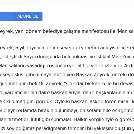
ABONE OL
yrek, yeni dönem belediye çalışma manifestosu ile ‘Manisa İç
eyrek, 5 yıl boyunca benimseyeceği yönetim anlayışını içer
rçekleştirdi Saygı duruşunda bulunulması ve İstiklal Marşı’nı
isalıların yaşadığı coşkunun yer aldığı video izlenildi. Ar
içbir şey eskisi gibi olmayacak” diyen Başkan Zeyrek, önceki
 olmadığını belirtti. Zeyrek, “Çok dar bir kadro ile bu devasa
e yardımcılarının daire başkanlarıyla, daire başkanlarının mü
zık ki olmadığını gördük. Öyle ki başkanı askeri tören misali 
lle aynı ortamda bırakın bulunmayı, bir selamı bile esirgem
an hizmetleri lütuf gibi sunmalar. Halkın vergileriyle o göre
imizi söylediğimiz paradigmanın temelini bu yaklaşım oluştur