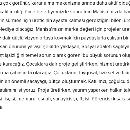
ha çok görünür, karar alma mekanizmalarında daha aktif olduğu
it katılımcılığı önce belediyemizde sonra tüm Manisa’mızda hay
 sürmesi için üreticinin ayakta kalması gerektiğini bilen, ür
lediye olacağız. Manisa’mızın marka değeri için projeler üret
e dair güçlü vizyon ortaya koymak için paydaşlarla çalışan bir 
san onuruna yaraşır şekilde yaklaşan, Sosyal adaleti sağlaya
t işsizliğini temel sorun olarak gören, bu büyük sorunun oluş
 kuracağız. Çocuklara dair proje geliştirirken, hizmet üretirke
ma çabasında olacağız. Çocukların duygusal, fiziksel ve fikir
rin en önemli sacayağı, bütçe oluşturmak. Katılımcı, çoğulcu
ılımını istiyoruz. Proje üretirken, yatırım yaparken halkın ta
işçisi, memuru, esnafı, sanayicisi, çiftçisi, öğrencisi kısacas
i.