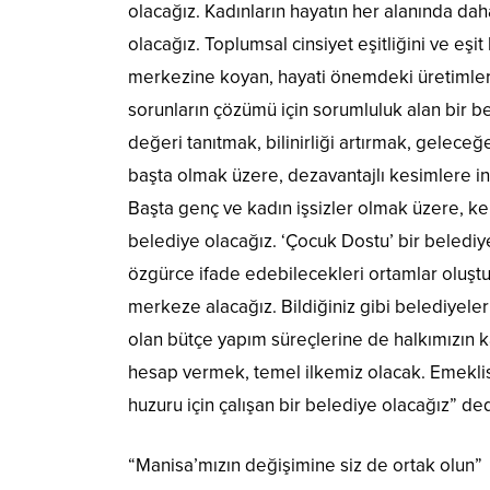
olacağız. Kadınların hayatın her alanında da
olacağız. Toplumsal cinsiyet eşitliğini ve eş
merkezine koyan, hayati önemdeki üretimlerin
sorunların çözümü için sorumluluk alan bir be
değeri tanıtmak, bilinirliği artırmak, geleceğ
başta olmak üzere, dezavantajlı kesimlere in
Başta genç ve kadın işsizler olmak üzere, ken
belediye olacağız. ‘Çocuk Dostu’ bir belediye
özgürce ifade edebilecekleri ortamlar oluştur
merkeze alacağız. Bildiğiniz gibi belediyele
olan bütçe yapım süreçlerine de halkımızın kat
hesap vermek, temel ilkemiz olacak. Emeklisi, 
huzuru için çalışan bir belediye olacağız” ded
“Manisa’mızın değişimine siz de ortak olun”