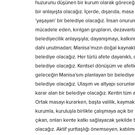
huzurunu düşünen bir kurum olarak göreceğiz. 
bir anlayışta olacağız. İçerde, dışarıda, mas
‘yaşayan’ bir belediye olacağız. İnsan onuruna
mücadele eden, kırılgan grupların, dezavantaj
belediyecilik anlayışıyla; dayanışmayı, kalkın
dahi unutmadan; Manisa’mızın doğal kaynakla
belediye olacağız. Her türlü afete dayanıklı, d
belediye olacağız. Kentsel dönüşüm ve afetl
geleceğin Manisa’sını planlayan bir belediye ol
belediye olacağız. Ulaşım ve altyapı sorunla
karar alan bir belediye olacağız. Kentin tüm a
Ortak masayı kurarken, başta valilik, kaymaka
kurumla, kuruluşla birlikte çalışmaya açık bi
çıkan, onları kente katkı sağlayacak şekilde 
olacağız. Aktif yurttaşlığı önemseyen, katıl