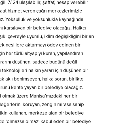
7/ 24 ulaşılabilir, şeffaf, hesap verebilir
 saat hizmet veren çağrı merkezlerimizle
cağız. Yoksulluk ve yoksunlukla kaynağında
ı karşılayan bir belediye olacağız. Halkçı
ık, çevreyle uyumlu, iklim değişikliğini bir an
ek nesillere aktarmayı ödev edinen bir
çin her türlü altyapıyı kuran, yapılandıran
ararını düşünen, sadece bugünü değil
 teknolojileri halkın yararı için düşünen bir
ak aklı benimseyen, halka soran, birlikte
türünü kente yayan bir belediye olacağız.
eri olmak üzere Manisa’mızdaki her bir
 değerlerini koruyan, zengin mirasa sahip
 etkin kullanan, merkeze alan bir belediye
ünde ‘olmazsa olmaz’ kabul eden bir belediye