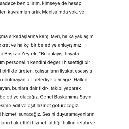
ı, sadece ben bilirim, kimseye de hesap
ilen kavramları artık Manisa’mda yok. ve
ma arkadaşlarına karşı tavrı, halka yaklaşım
okrat ve halkçı bir belediye anlayışımız
yen Başkan Zeyrek, “Bu anlayışı hayata
m personelin kendini değerli hissettiği bir
 birlikte üreten, çalışanların liyakat esasıyla
la unutmayan bir belediye olacağız. Halkın
an, bunlara dair fikir-i takibi yaparak
 belediye olacağız. Genel Başkanımız Sayın
esime adil ve eşit hizmet götüreceğiz.
i hizmeti sunacağız. Sesini duyuramayanların
arın hak ettiği hizmeti aldığı, halkın refahı ve