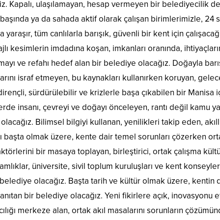
Kapalı, ulaşılamayan, hesap vermeyen bir belediyecilik değil, 
a başında ya da sahada aktif olarak çalışan birimlerimizle, 24
 yaraşır, tüm canlılarla barışık, güvenli bir kent için çalışa
lı kesimlerin imdadına koşan, imkanları oranında, ihtiyaçların
mayı ve refahı hedef alan bir belediye olacağız. Doğayla barış
rını israf etmeyen, bu kaynakları kullanırken koruyan, gelec
irençli, sürdürülebilir ve krizlerle başa çıkabilen bir Manisa i
erde insanı, çevreyi ve doğayı önceleyen, rantı değil kamu y
acağız. Bilimsel bilgiyi kullanan, yenilikleri takip eden, akıllı
rı başta olmak üzere, kente dair temel sorunları çözerken ort
ktörlerini bir masaya toplayan, birleştirici, ortak çalışma kül
mlıklar, üniversite, sivil toplum kuruluşları ve kent konseyl
r belediye olacağız. Başta tarih ve kültür olmak üzere, kentin
tanıtan bir belediye olacağız. Yeni fikirlere açık, inovasyonu
ımcılığı merkeze alan, ortak akıl masalarını sorunların çözüm