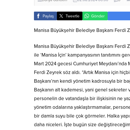
Dünya
Gündem
02.08.2024 00:00
0
Paylaş
Tweetle
Gönder
Manisa Büyükşehir Belediye Başkanı Ferdi Ze
Manisa Büyükşehir Belediye Başkanı Ferdi Z
ile ‘Manisa İçin’ kampanyasının tanıtımını ge
Mart 2024 gecesi Cumhuriyet Meydanı’nda Man
Ferdi Zeyrek söz aldı. “Artık Manisa için h
Başkanı’nın kendi yönetim kadrosuyla bir bağı
Başkanın alt kademesi, yani genel sekreter v
personelin de vatandaşla bir ilişkisinin ne ya
yönetim odalarına yaklaştırmamalar, persone
bir damla suyu bile çok görmeler. Halka yapıl
daha niceleri. İşte bugün size değiştireceğ