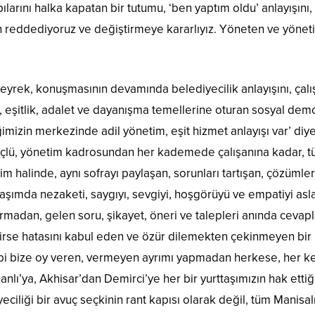
larını halka kapatan bir tutumu, ‘ben yaptım oldu’ anlayışın
n reddediyoruz ve değiştirmeye kararlıyız. Yöneten ve yönet
rek, konuşmasının devamında belediyecilik anlayışını, çalış
ük, eşitlik, adalet ve dayanışma temellerine oturan sosyal dem
ğimizin merkezinde adil yönetim, eşit hizmet anlayışı var’ di
 güçlü, yönetim kadrosundan her kademede çalışanına kadar, tü
şim halinde, aynı sofrayı paylaşan, sorunları tartışan, çözümleri
klaşımda nezaketi, saygıyı, sevgiyi, hoşgörüyü ve empatiyi as
rmadan, gelen soru, şikayet, öneri ve talepleri anında cevaplay
kirse hatasını kabul eden ve özür dilemekten çekinmeyen bir
 gibi bize oy veren, vermeyen ayrımı yapmadan herkese, her k
ı’ya, Akhisar’dan Demirci’ye her bir yurttaşımızın hak ettiğ
iliği bir avuç seçkinin rant kapısı olarak değil, tüm Manisalıl