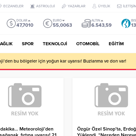
ECZANELER
ASTROLOJİ
YAZARLAR
ÜYELİK
İLETİŞİ
DOLAR
EURO
ALTIN
BI
47,7010
55,0063
6.543,59
13
AĞLIK
SPOR
TEKNOLOJİ
OTOMOBİL
EĞİTİM
i’den bu bölgeler için yoğun kar uyarısı! Buzlanma ve don var!
dakika… Meteoroloji’den
Özgür Özel Sinop’ta, Erdo
 sağanak, fırtına uyarısı! 21
Yüklendi, “Nereden Nerey