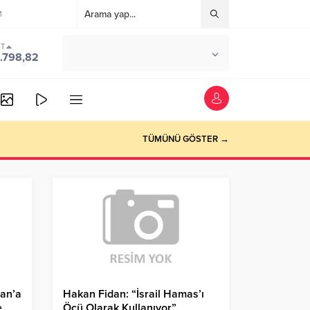
M
ST
°C
ANKARA
.798,82
PARÇALI BULUTLU
TÜMÜNÜ GÖSTER →
ğan’a
Hakan Fidan: “İsrail Hamas’ı
e
Öcü Olarak Kullanıyor”