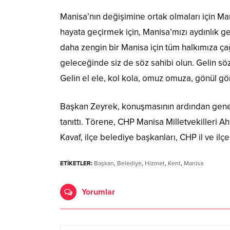
Manisa’nın değişimine ortak olmaları için Ma
hayata geçirmek için, Manisa’mızı aydınlık ge
daha zengin bir Manisa için tüm halkımıza çağr
geleceğinde siz de söz sahibi olun. Gelin sö
Gelin el ele, kol kola, omuz omuza, gönül gön
Başkan Zeyrek, konuşmasının ardından genel
tanıttı. Törene, CHP Manisa Milletvekilleri A
Kavaf, ilçe belediye başkanları, CHP il ve ilçe
ETİKETLER:
Başkan
,
Belediye
,
Hizmet
,
Kent
,
Manisa
Yorumlar