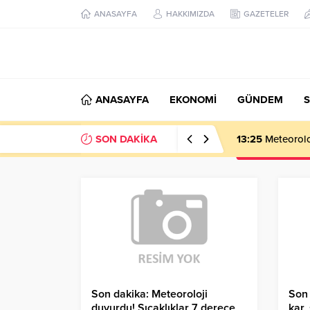
ANASAYFA
HAKKIMIZDA
GAZETELER
ANASAYFA
EKONOMİ
GÜNDEM
S
SON DAKİKA
13:25
Meteoroloj
Son dakika: Meteoroloji
Son 
duyurdu! Sıcaklıklar 7 derece
kar,