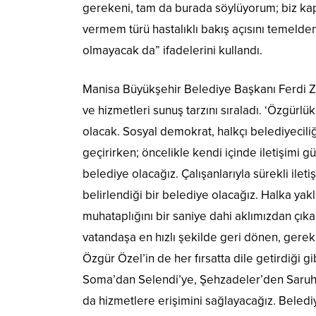
gerekeni, tam da burada söylüyorum; biz kapı
vermem türü hastalıklı bakış açısını temelde
olmayacak da” ifadelerini kullandı.
Manisa Büyükşehir Belediye Başkanı Ferdi Zey
ve hizmetleri sunuş tarzını sıraladı. ‘Özgürl
olacak. Sosyal demokrat, halkçı belediyecili
geçirirken; öncelikle kendi içinde iletişimi
belediye olacağız. Çalışanlarıyla sürekli ileti
belirlendiği bir belediye olacağız. Halka ya
muhataplığını bir saniye dahi aklımızdan çıka
vatandaşa en hızlı şekilde geri dönen, gere
Özgür Özel’in de her fırsatta dile getirdiği
Soma’dan Selendi’ye, Şehzadeler’den Saruhanl
da hizmetlere erişimini sağlayacağız. Belediyec