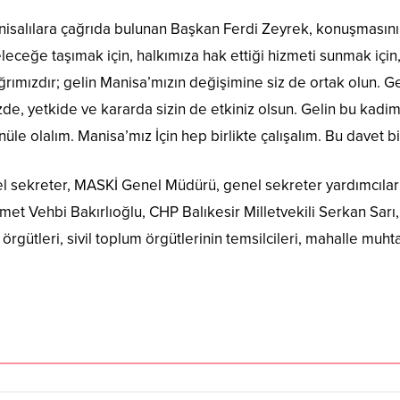
nisalılara çağrıda bulunan Başkan Ferdi Zeyrek, konuşmasını
leceğe taşımak için, halkımıza hak ettiği hizmeti sunmak için
ımızdır; gelin Manisa’mızın değişimine siz de ortak olun. Geli
zde, yetkide ve kararda sizin de etkiniz olsun. Gelin bu kadi
üle olalım. Manisa’mız İçin hep birlikte çalışalım. Bu davet b
 sekreter, MASKİ Genel Müdürü, genel sekreter yardımcıları,
hmet Vehbi Bakırlıoğlu, CHP Balıkesir Milletvekili Serkan Sarı
 örgütleri, sivil toplum örgütlerinin temsilcileri, mahalle muht