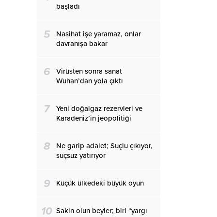
başladı
5
Nasihat işe yaramaz, onlar
davranışa bakar
6
Virüsten sonra sanat
Wuhan’dan yola çıktı
7
Yeni doğalgaz rezervleri ve
Karadeniz’in jeopolitiği
8
Ne garip adalet; Suçlu çıkıyor,
suçsuz yatırıyor
9
Küçük ülkedeki büyük oyun
10
Sakin olun beyler; biri “yargı