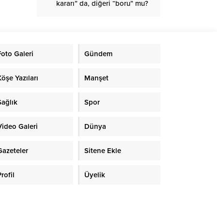
kararı” da, diğeri “boru” mu?
Foto Galeri
Gündem
Köşe Yazıları
Manşet
Sağlık
Spor
Video Galeri
Dünya
Gazeteler
Sitene Ekle
rofil
Üyelik