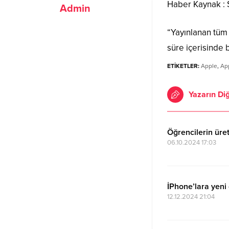
Haber Kaynak 
Admin
“Yayınlanan tüm h
süre içerisinde b
ETİKETLER:
Apple
,
App
Yazarın Diğ
Öğrencilerin üre
06.10.2024 17:03
İPhone’lara yeni ö
12.12.2024 21:04