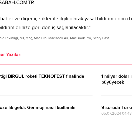
: SABAH.COM.TR
aber ve diğer içerikler ile ilgili olarak yasal bildirimlerinizi b
ildirimlerinize geri dönüş sağlanılacaktır.”
le Etkinliği
,
M1
,
Maç
,
Mac Pro
,
MacBook Air
,
MacBook Pro
,
Scary Fast
er Yazıları
ttiği BİRGÜL roketi TEKNOFEST finalinde
1 milyar dolar
büyüyecek
29.11.2024 06:30
zellik geldi: Genmoji nasıl kuıllanılır
9 soruda Türki
05.07.2024 04:48