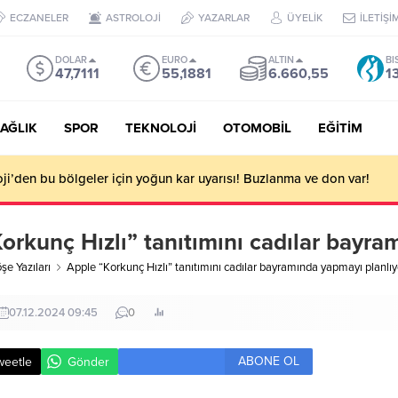
ECZANELER
ASTROLOJİ
YAZARLAR
ÜYELİK
İLETİŞİ
DOLAR
EURO
ALTIN
BI
47,7111
55,1881
6.660,55
1
AĞLIK
SPOR
TEKNOLOJİ
OTOMOBİL
EĞİTİM
i’den bu bölgeler için yoğun kar uyarısı! Buzlanma ve don var!
orkunç Hızlı” tanıtımını cadılar bayra
şe Yazıları
Apple “Korkunç Hızlı” tanıtımını cadılar bayramında yapmayı planlıy
07.12.2024 09:45
0
ABONE OL
weetle
Gönder