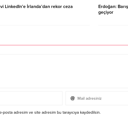
i LinkedIn’e İrlanda’dan rekor ceza
Erdoğan: Barış
geçiyor
14.02.2024 00:18
e-posta adresim ve site adresim bu tarayıcıya kaydedilsin.