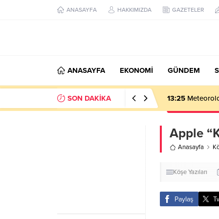
ANASAYFA
HAKKIMIZDA
GAZETELER
ANASAYFA
EKONOMİ
GÜNDEM
S
SON DAKİKA
13:25
Meteoroloj
Apple “K
Anasayfa
Kö
Köşe Yazıları
Paylaş
T