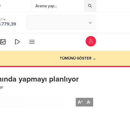
M
ST
°C
ANKARA
3.779,39
PARÇALI BULUTLU
TÜMÜNÜ GÖSTER →
mında yapmayı planlıyor
or
A
A
+
-