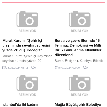
Murat Kurum: “Şehir içi
Bursa ve çevre illerinde 15
ulaşımında seyahat süresini
Temmuz Demokrasi ve Milli
yüzde 20 düşüreceğiz”
Birlik Günü anma etkinlikleri
düzenlendi
Murat Kurum: "Şehir içi ulaşımında
seyahat süresini yüzde 20
Bursa, Eskişehir, Kütahya, Bilecik,
düşüreceğiz" "Yol Üstü Otopark
Çanakkale, Yalova ile Balıkesir'de
28.02.2024 03:12
0
16.07.2024 02:00
0
Yönetim Sistemi Uygulamasını
15 Temmuz Demokrasi ve Milli
hayata geçireceğiz" "İstanbul'un
Birlik Günü anma programları
trafiğinde direksiyon sallayan
düzenlendi.
herkese eğitimler vereceğiz" İBB
Başkan Adayı Murat Kurum,
Şişli'de Çilesiz İstanbul Tanıtım...
İstanbul’da iki kadının
Muğla Büyükşehir Belediye