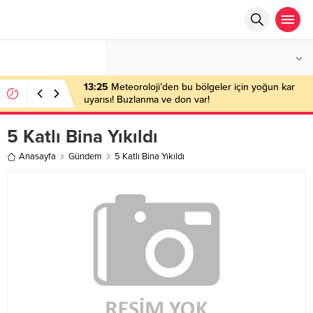
°C
ANKARA
PARÇALI BULUTLU
13:25
Meteoroloji’den bu bölgeler için yoğun kar
uyarısı! Buzlanma ve don var!
5 Katlı Bina Yıkıldı
Anasayfa
Gündem
5 Katlı Bina Yıkıldı