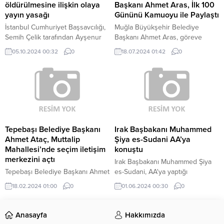
öldürülmesine ilişkin olaya
Başkanı Ahmet Aras, İlk 100
yayın yasağı
Gününü Kamuoyu ile Paylaştı
İstanbul Cumhuriyet Başsavcılığı,
Muğla Büyükşehir Belediye
Semih Çelik tarafından Ayşenur
Başkanı Ahmet Aras, göreve
Halil ve İkbal Uzuner’i öldürerek
geldiği ilk 100 günün
05.10.2024 00:32
0
18.07.2024 01:42
0
intihar etmesiyle ilgili yürütülen
değerlendirmesini kamuoyu ile
soruşturma kapsamında İstanbul
paylaştı. '100 Günde Neler
1. Sulh Ceza Hakimliği tarafından
Yapılabilir' başlığı ile düzenlenen
yayın yasağı kararı getirildi.
tanıtım töreninde Aras,
İstanbul Cumhuriyet
seçimlerden sonra başlattıkları
Başsavcılığı’nın talep yazısında,
birçok hizmeti ve projeyi anlattı.
medyada yer alan yayınlarda,
Aras, 'Yeni kadromuzla, önceki
toplum sağlığı ve ahlakı ile kamu
dönemin tecrübesi ile sizlerin
Tepebaşı Belediye Başkanı
Irak Başbakanı Muhammed
düzeninin bozulması riskinin
karşısına çıkacak kadar hizmet
Ahmet Ataç, Muttalip
Şiya es-Sudani AA’ya
meydana geldiği bu nedenle...
biriktirdik. Asıl farkı bundan
Mahallesi’nde seçim iletişim
konuştu
sonra...
merkezini açtı
Irak Başbakanı Muhammed Şiya
Tepebaşı Belediye Başkanı Ahmet
es-Sudani, AA'ya yaptığı
Ataç, Muttalip Mahallesi’ndeki
açıklamada, Irak'ın Doğu ile Batı
18.02.2024 01:00
0
01.06.2024 00:30
0
seçim iletişim merkezini açtı.
arasında tarihi ticaret güzergahı
Açılış programında Muttaliplilere
olma misyonunun Kalkınma Yolu
seslenen Başkan Ataç, “Buradaki
Projesi'yle canlanacağını
Anasayfa
Hakkımızda
belediye hizmet binamızın yanına
belirterek, "Kalkınma Yolu Projesi,