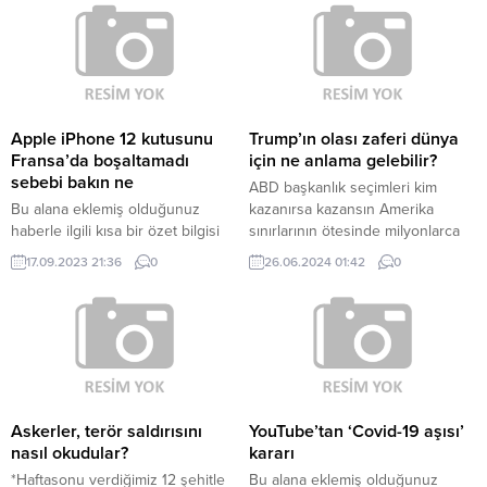
eklenmişse başlık altında kalın
Sapanca, Uzunkum’daki parkurda
olarak bu şekilde gösterilir,
yürüdüm. İkinci gün İzmit Körfezi
eklenmemişse bu alan boş kalır.
...
Apple iPhone 12 kutusunu
Trump’ın olası zaferi dünya
Fransa’da boşaltamadı
için ne anlama gelebilir?
sebebi bakın ne
ABD başkanlık seçimleri kim
Bu alana eklemiş olduğunuz
kazanırsa kazansın Amerika
haberle ilgili kısa bir özet bilgisi
sınırlarının ötesinde milyonlarca
ekleyebilirsiniz. Bu metin yazı
insanı etkileyecek.
17.09.2023 21:36
0
26.06.2024 01:42
0
düzenleme sayfasında “Özet”
bölümünden eklenebilir. Özet
eklenmişse başlık altında kalın
olarak bu şekilde gösterilir,
eklenmemişse bu alan boş kalır.
Askerler, terör saldırısını
YouTube’tan ‘Covid-19 aşısı’
nasıl okudular?
kararı
*Haftasonu verdiğimiz 12 şehitle
Bu alana eklemiş olduğunuz