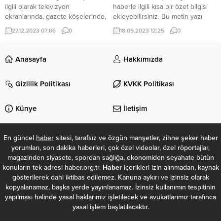
ilgili olarak televizyon
haberle ilgili kısa bir özet bilgisi
ekranlarında, gazete köşelerinde,
ekleyebilirsiniz. Bu metin yazı
sosyal medyada yorumlar havada
düzenleme sayfasında “Özet”
27.12.2023 07:06
0
18.09.2023 12:25
0
uçuşuyor. Hepimiz konuşuyoruz
bölümünden eklenebilir. Özet
ama askerlerin bu terör
eklenmişse başlık altında kalın
saldırılarını nasıl okuduklarından
olarak bu şekilde gösterilir,
Anasayfa
Hakkımızda
kimse söz etmiyor. Geçtiğimiz iki
eklenmemişse bu alan boş kalır.
...
Gizlilik Politikası
KVKK Politikası
Künye
İletişim
En güncel
haber
sitesi, tarafsız ve özgün manşetler, zihne şeker haber
yorumları, son dakika haberleri, çok özel videolar, özel röportajlar,
magazinden siyasete, spordan sağlığa, ekonomiden seyahate bütün
konuların tek adresi haber.org.tr.
Haber
içerikleri izin alınmadan, kaynak
gösterilerek dahi iktibas edilemez. Kanuna aykırı ve izinsiz olarak
kopyalanamaz, başka yerde yayınlanamaz. İzinsiz kullanımın tespitinin
yapılması halinde yasal haklarımız işletilecek ve avukatlarımız tarafınca
yasal işlem başlatılacaktır.