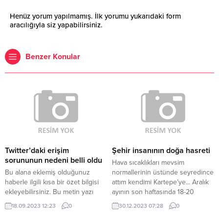
Henüz yorum yapılmamış. İlk yorumu yukarıdaki form
aracılığıyla siz yapabilirsiniz.
Benzer Konular
Twitter’daki erişim
Şehir insanının doğa hasreti
sorununun nedeni belli oldu
Hava sıcaklıkları mevsim
Bu alana eklemiş olduğunuz
normallerinin üstünde seyredince
haberle ilgili kısa bir özet bilgisi
attım kendimi Kartepe’ye... Aralık
ekleyebilirsiniz. Bu metin yazı
ayının son haftasında 18-20
düzenleme sayfasında “Özet”
derece sıcaklık açık havada
18.09.2023 12:23
0
30.12.2023 07:28
0
bölümünden eklenebilir. Özet
yürüyüş için süper. İlk gün