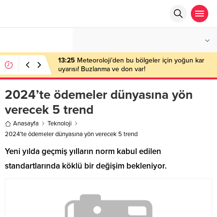
°C
ANKARA
PARÇALI BULUTLU
13:25
Meteoroloji’den bu bölgeler için yoğun kar
uyarısı! Buzlanma ve don var!
2024’te ödemeler dünyasına yön
verecek 5 trend
Anasayfa
Teknoloji
2024’te ödemeler dünyasına yön verecek 5 trend
Yeni yılda geçmiş yılların norm kabul edilen
standartlarında köklü bir değişim bekleniyor.